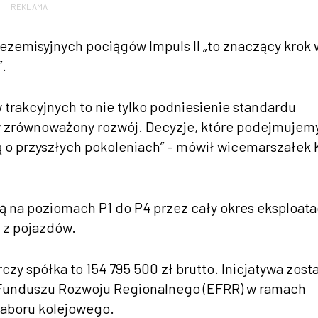
REKLAMA
zemisyjnych pociągów Impuls II „to znaczący krok 
”.
rakcyjnych to nie tylko podniesienie standardu
 w zrównoważony rozwój. Decyzje, które podejmujem
ą o przyszłych pokoleniach” – mówił wicemarszałek 
na poziomach P1 do P4 przez cały okres eksploata
y z pojazdów.
y spółka to 154 795 500 zł brutto. Inicjatywa zost
Funduszu Rozwoju Regionalnego (EFRR) w ramach
taboru kolejowego.