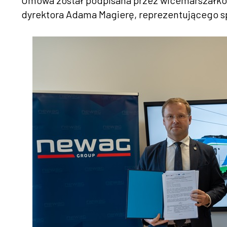
Umowa został podpisana przez wicemarszałków
dyrektora Adama Magierę, reprezentującego 