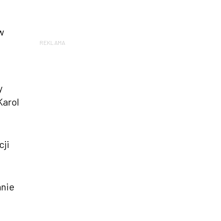
w
REKLAMA
y
Karol
cji
anie