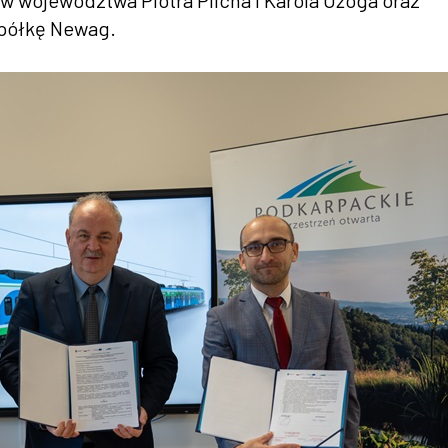
 województwa Piotra Pilcha i Karola Ożoga oraz
spółkę Newag.