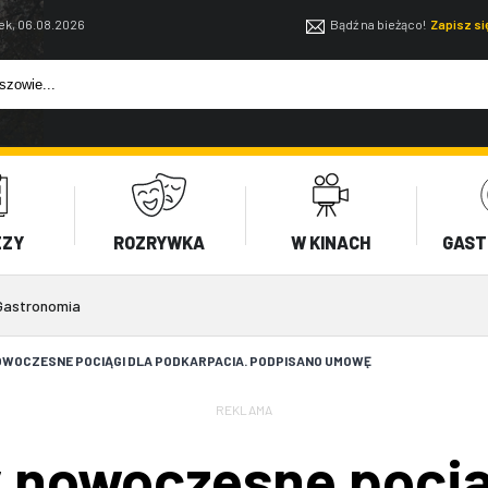
ek, 06.08.2026
Bądź na bieżąco!
Zapisz s
EZY
ROZRYWKA
W KINACH
GAST
Gastronomia
WOCZESNE POCIĄGI DLA PODKARPACIA. PODPISANO UMOWĘ
REKLAMA
 nowoczesne pocią