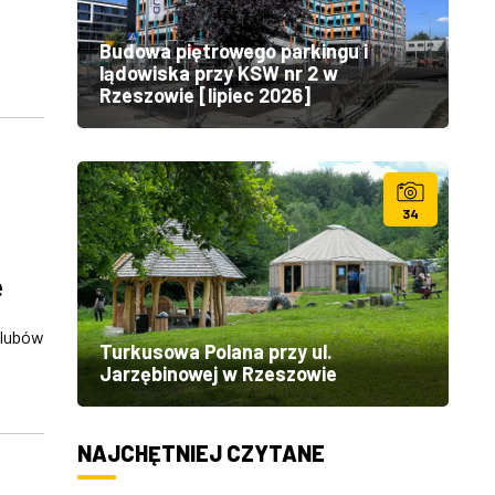
Budowa piętrowego parkingu i
lądowiska przy KSW nr 2 w
Rzeszowie [lipiec 2026]
34
e
lubów
Turkusowa Polana przy ul.
Jarzębinowej w Rzeszowie
NAJCHĘTNIEJ CZYTANE