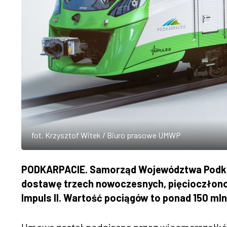
fot. Krzysztof Witek / Biuro prasowe UMWP
PODKARPACIE. Samorząd Województwa Podka
dostawę trzech nowoczesnych, pięcioczłono
Impuls II. Wartość pociągów to ponad 150 mln