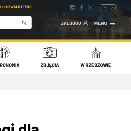
ię do NEWSLETTERA
PL
ZALOGUJ
MENU
RONOMIA
ZDJĘCIA
W RZESZOWIE
gi dla