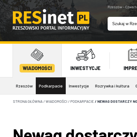
Rzeszów - Czwart
WIADOMOŚCI
INWESTYCJE
IMPR
Rzeszów
Podkarpacie
Inwestycje
Rozrywka i kultura
STRONA GŁÓWNA
/
WIADOMOŚCI
/
PODKARPACIE
/
NEWAG DOSTARCZY NO
Newag dostarczy