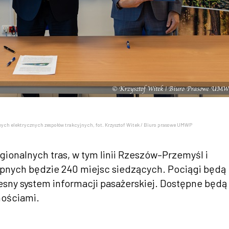
ych elektrycznych zespołów trakcyjnych, fot. Krzysztof Witek / Biuro prasowe UMWP
ionalnych tras, w tym linii Rzeszów–Przemyśl i
nych będzie 240 miejsc siedzących. Pociągi będą
sny system informacji pasażerskiej. Dostępne będą
nościami.