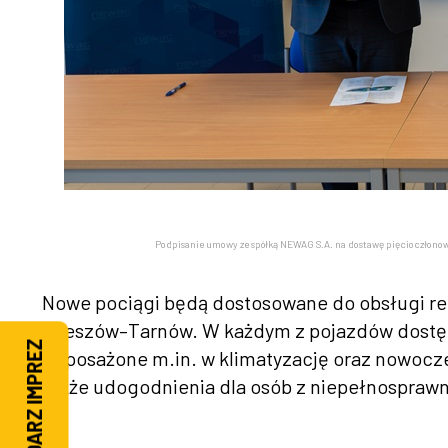
Podpisanie umowy ze spółką NEWAG S.A. na dostawę pięcioczłonow
Nowe pociągi będą dostosowane do obsługi reg
Rzeszów–Tarnów. W każdym z pojazdów dostęp
KALENDARZ IMPREZ
wyposażone m.in. w klimatyzację oraz nowocze
także udogodnienia dla osób z niepełnospraw