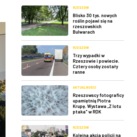
RZESZÓW
Blisko 30 tys. nowych
roślin pojawi się na
rzeszowskich
Bulwarach
RZESZÓW
Trzy wypadki w
Rzeszowie i powiecie.
Cztery osoby zostały
ranne
AKTUALNOŚCI
Rzeszowscy fotograficy
upamiętnią Piotra
Krupę. Wystawa „Z lotu
ptaka" w RDK
RZESZÓW
Kolejna akcja policji na