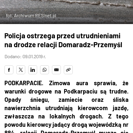
ZDJĘCIA
fot. Archiwum RESinet.pl
W RZESZOWIE
Policja ostrzega przed utrudnieniami
na drodze relacji Domaradz-Przemyśl
Dodano: 09.01.2019 r.
PODKARPACIE. Zimowa aura sprawia, że
warunki drogowe na Podkarpaciu są trudne.
Opady śniegu, zamiecie oraz śliska
nawierzchnia utrudniają kierowcom jazdę,
zwłaszcza na lokalnych drogach. Z tego
powodu kierowcy jadący drogą wojewódzką nr
884, relacji Domaradz-Przemyśl muszą się