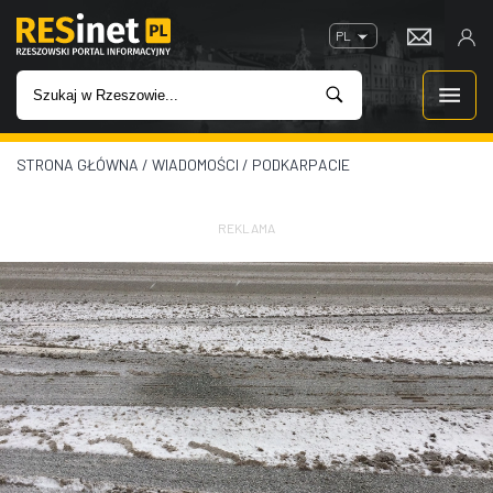
PL
STRONA GŁÓWNA
/
WIADOMOŚCI
/
PODKARPACIE
WIADOMOŚCI
INWESTYCJE
REKLAMA
IMPREZY
ROZRYWKA
W KINACH
GASTRONOMIA