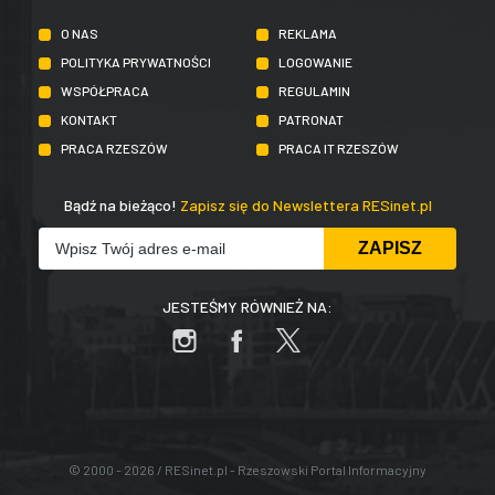
O NAS
REKLAMA
POLITYKA PRYWATNOŚCI
LOGOWANIE
WSPÓŁPRACA
REGULAMIN
KONTAKT
PATRONAT
PRACA RZESZÓW
PRACA IT RZESZÓW
Bądź na bieżąco!
Zapisz się do Newslettera RESinet.pl
JESTEŚMY RÓWNIEŻ NA:
© 2000 - 2026 / RESinet.pl - Rzeszowski Portal Informacyjny