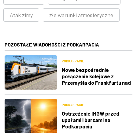
Atak zimy
złe warunki atmosferyczne
POZOSTAŁE WIADOMOŚCI Z PODKARPACIA
PODKARPACIE
Nowe bezpośrednie
połączenie kolejowe z
Przemyśla do Frankfurtu nad
Menem
PODKARPACIE
Ostrzeżenie IMGW przed
upałami i burzami na
Podkarpaciu