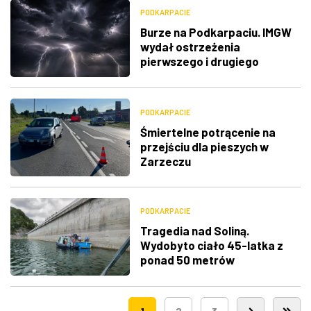
PODKARPACIE
Burze na Podkarpaciu. IMGW
wydał ostrzeżenia
pierwszego i drugiego
stopnia
PODKARPACIE
Śmiertelne potrącenie na
przejściu dla pieszych w
Zarzeczu
PODKARPACIE
Tragedia nad Soliną.
Wydobyto ciało 45-latka z
ponad 50 metrów
1
2
3