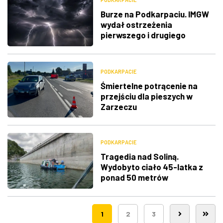
Burze na Podkarpaciu. IMGW
wydał ostrzeżenia
pierwszego i drugiego
stopnia
PODKARPACIE
Śmiertelne potrącenie na
przejściu dla pieszych w
Zarzeczu
PODKARPACIE
Tragedia nad Soliną.
Wydobyto ciało 45-latka z
ponad 50 metrów
1
2
3