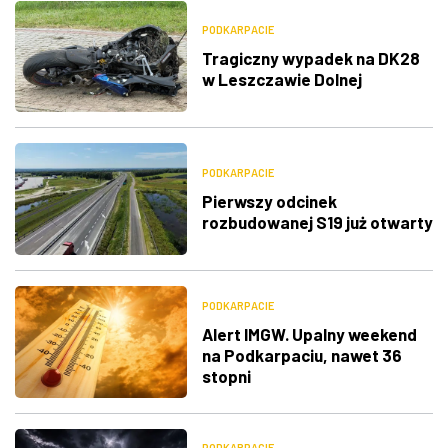
PODKARPACIE
Tragiczny wypadek na DK28
w Leszczawie Dolnej
PODKARPACIE
Pierwszy odcinek
rozbudowanej S19 już otwarty
PODKARPACIE
Alert IMGW. Upalny weekend
na Podkarpaciu, nawet 36
stopni
PODKARPACIE