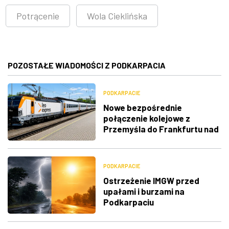
Potrącenie
Wola Cieklińska
POZOSTAŁE WIADOMOŚCI Z PODKARPACIA
PODKARPACIE
Nowe bezpośrednie
połączenie kolejowe z
Przemyśla do Frankfurtu nad
Menem
PODKARPACIE
Ostrzeżenie IMGW przed
upałami i burzami na
Podkarpaciu