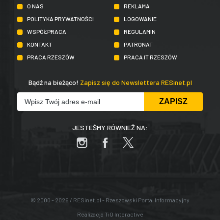
O NAS
REKLAMA
POLITYKA PRYWATNOŚCI
LOGOWANIE
WSPÓŁPRACA
REGULAMIN
KONTAKT
PATRONAT
PRACA RZESZÓW
PRACA IT RZESZÓW
Bądź na bieżąco!
Zapisz się do Newslettera RESinet.pl
JESTEŚMY RÓWNIEŻ NA:
© 2000 - 2026 / RESinet.pl - Rzeszowski Portal Informacyjny
Realizacja
TiO Interactive