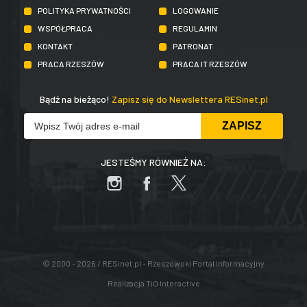
POLITYKA PRYWATNOŚCI
LOGOWANIE
WSPÓŁPRACA
REGULAMIN
KONTAKT
PATRONAT
PRACA RZESZÓW
PRACA IT RZESZÓW
Bądź na bieżąco!
Zapisz się do Newslettera RESinet.pl
JESTEŚMY RÓWNIEŻ NA:
© 2000 - 2026 / RESinet.pl - Rzeszowski Portal Informacyjny
Realizacja
TiO Interactive