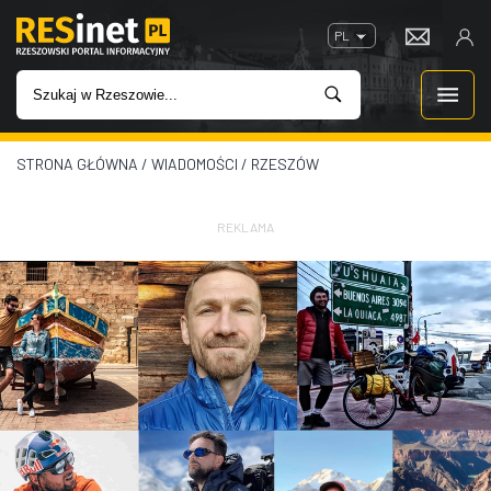
PL
STRONA GŁÓWNA
/
WIADOMOŚCI
/
RZESZÓW
WIADOMOŚCI
INWESTYCJE
REKLAMA
IMPREZY
ROZRYWKA
W KINACH
GASTRONOMIA