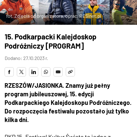
ZDJĘCIA
fot. Zdjęcia od organizatora, oprac. RESinet.pl
W RZESZOWIE
15. Podkarpacki Kalejdoskop
Podróżniczy [PROGRAM]
Dodano: 27.10.2023 r.
RZESZÓW/JASIONKA. Znamy już pełny
program jubileuszowej, 15. edycji
Podkarpackiego Kalejdoskopu Podróżniczego.
Do rozpoczęcia festiwalu pozostało już tylko
kilka dni.
PKP 15. Festiwal Kultur Świata to jedna z