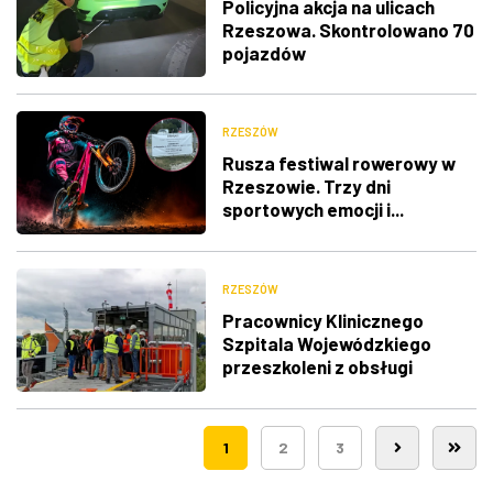
Policyjna akcja na ulicach
Rzeszowa. Skontrolowano 70
pojazdów
RZESZÓW
Rusza festiwal rowerowy w
Rzeszowie. Trzy dni
sportowych emocji i...
utrudnienia w ruchu
RZESZÓW
Pracownicy Klinicznego
Szpitala Wojewódzkiego
przeszkoleni z obsługi
nowego lądowiska dla
śmigłowców LPR
1
2
3