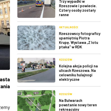
Trzy wypadki w
Rzeszowie i powiecie.
Cztery osoby zostały
ranne
AKTUALNOŚCI
Rzeszowscy fotograficy
upamiętnią Piotra
Krupę. Wystawa „Z lotu
ptaka" w RDK
RZESZÓW
Kolejna akcja policji na
ulicach Rzeszowa. Na
celowniku hulajnogi
asta
elektryczne
ania
RZESZÓW
Na Bulwarach
powstanie nowy teren
ożemy
rekreacyjny