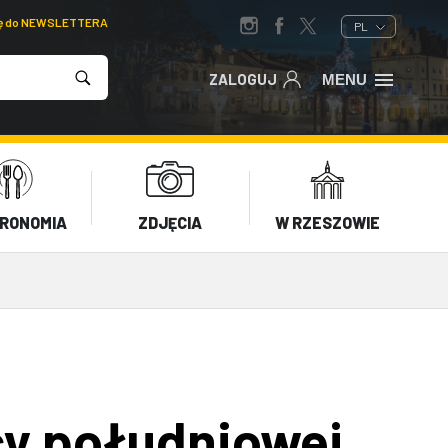
ię do NEWSLETTERA
PL
ZALOGUJ
MENU
RONOMIA
ZDJĘCIA
W RZESZOWIE
y południowej