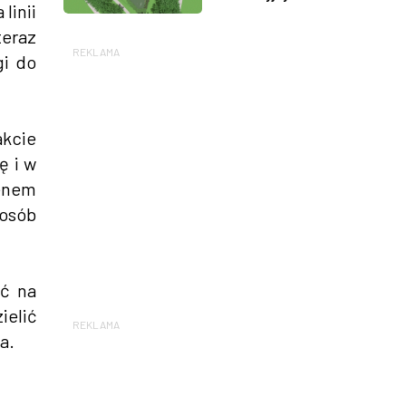
linii
teraz
REKLAMA
gi do
akcie
ę i w
renem
posób
ać na
ielić
REKLAMA
a.