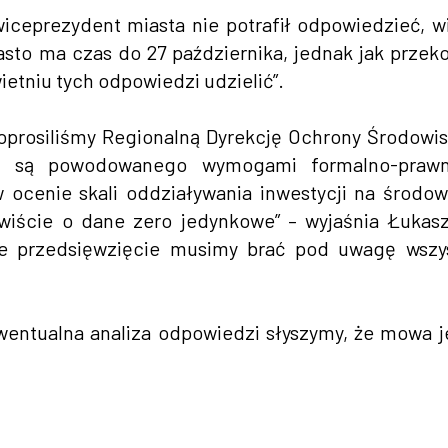
wiceprezydent miasta nie potrafił odpowiedzieć, 
sto ma czas do 27 października, jednak jak przek
ietniu tych odpowiedzi udzielić”.
oprosiliśmy Regionalną Dyrekcję Ochrony Środowi
gi są powodowanego wymogami formalno-prawn
 ocenie skali oddziaływania inwestycji na środow
iście o dane zero jedynkowe” – wyjaśnia Łukasz
kie przedsięwzięcie musimy brać pod uwagę wszy
entualna analiza odpowiedzi słyszymy, że mowa j