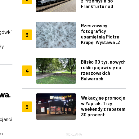
z Przemyśla do
Frankfurtu nad
Menem
Rzeszowscy
fotograficy
ogówki
3
upamiętnią Piotra
Krupę. Wystawa „Z
ły
lotu ptaka" w RDK
Blisko 30 tys. nowych
roślin pojawi się na
4
rzeszowskich
Bulwarach
owa.
Wakacyjne promocje
w Yaprak. Trzy
5
weekendy z rabatem
30 procent
cjanci
em
REKLAMA