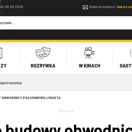
ek, 06.08.2026
Bądź na bieżąco!
Zapisz s
EZY
ROZRYWKA
W KINACH
GAST
Gastronomia
Y OBWODNICY POŁUDNIOWEJ MIASTA
REKLAMA
o budowy obwodnic