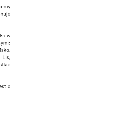
wiemy
onuje
ska w
ymi:
isko,
 Lis,
stkie
est o