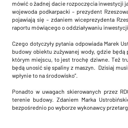
mówić o żadnej dacie rozpoczęcia inwestycji j
wojewoda podkarpacki – prezydent Rzeszowa j
pojawiają się – zdaniem wiceprezydenta Rze
raportu mówiącego o oddziaływaniu inwestycji
Czego dotyczyły pytania odpowiada Marek Ustr
budowy obiektu zużywanej wody, gdzie będą p
którym miejscu, to jest trochę dziwne. Też t
będą unosić się spaliny z maszyn. Dzisiaj mus
wpłynie to na środowisko”.
Ponadto w uwagach skierowanych przez RDOŚ
terenie budowy. Zdaniem Marka Ustrobińsk
bezpośrednio po wyborze wykonawcy przetargu