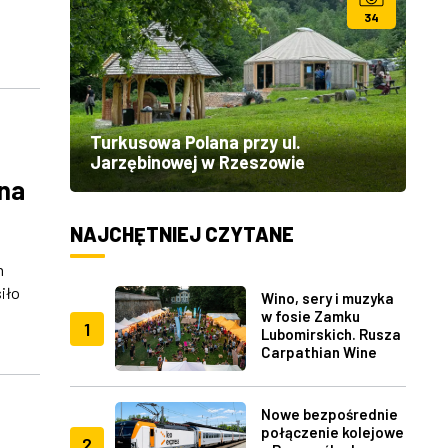
34
Turkusowa Polana przy ul.
Jarzębinowej w Rzeszowie
 na
NAJCHĘTNIEJ CZYTANE
h
iło
Wino, sery i muzyka
w fosie Zamku
1
Lubomirskich. Rusza
Carpathian Wine
Fest w Rzeszowie
Nowe bezpośrednie
połączenie kolejowe
2