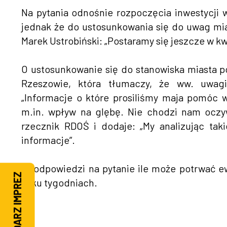
Na pytania odnośnie rozpoczęcia inwestycji 
jednak że do ustosunkowania się do uwag mia
Marek Ustrobiński: „Postaramy się jeszcze w kw
O ustosunkowanie się do stanowiska miasta p
Rzeszowie, która tłumaczy, że ww. uwa
„Informacje o które prosiliśmy maja pomóc w
m.in. wpływ na glębę. Nie chodzi nam oczyw
rzecznik RDOŚ i dodaje: „My analizując ta
informacje”.
W odpowiedzi na pytanie ile może potrwać ew
KALENDARZ IMPREZ
kilku tygodniach.