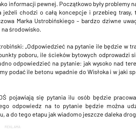
ako informacji pewnej. Początkowo były problemy na 
eżeli chodzi o całą koncepcje i przebieg trasy, 
szowa Marka Ustrobińskiego – bardzo dziwne uwa
 na środowisko.
obiński: „Odpowiedzieć na pytanie ile będzie w tr
unkty poboru, ile ścieków bytowych odprowadzi si
rudno odpowiedzieć na pytanie: jak wysoko nad te
imy podać ile betonu wpadnie do Wisłoka i w jaki s
 pojawiają się pytania ilu osób będzie pracow
iego odpowiedz na to pytanie będzie można udz
, a do tego etapu jak wiadomo jeszcze daleka drog
REKLAMA