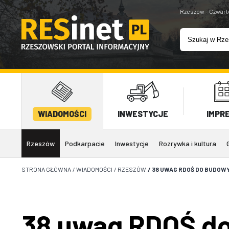
Rzeszów - Czwart
WIADOMOŚCI
INWESTYCJE
IMPR
Rzeszów
Podkarpacie
Inwestycje
Rozrywka i kultura
STRONA GŁÓWNA
/
WIADOMOŚCI
/
RZESZÓW
/
38 UWAG RDOŚ DO BUDOW
38 uwag RDOŚ d