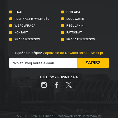
O NAS
REKLAMA
POLITYKA PRYWATNOŚCI
LOGOWANIE
WSPÓŁPRACA
REGULAMIN
KONTAKT
PATRONAT
PRACA RZESZÓW
PRACA IT RZESZÓW
Bądź na bieżąco!
Zapisz się do Newslettera RESinet.pl
JESTEŚMY RÓWNIEŻ NA:
© 2000 - 2026 / RESinet.pl - Rzeszowski Portal Informacyjny