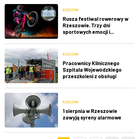
RZESZÓW
Rusza festiwal rowerowy w
Rzeszowie. Trzy dni
sportowych emocji i...
utrudnienia w ruchu
RZESZÓW
Pracownicy Klinicznego
Szpitala Wojewódzkiego
przeszkoleni z obsługi
nowego lądowiska dla
śmigłowców LPR
RZESZÓW
1 sierpnia w Rzeszowie
zawyją syreny alarmowe