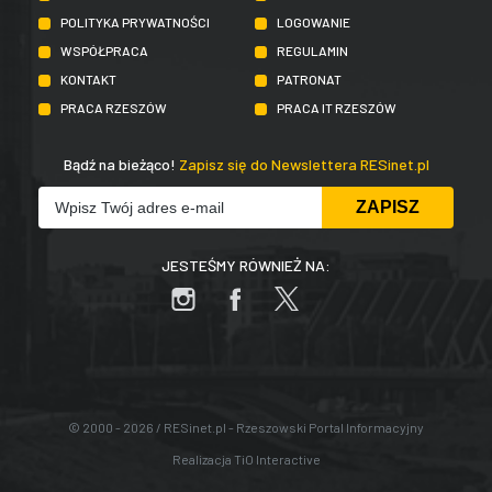
POLITYKA PRYWATNOŚCI
LOGOWANIE
WSPÓŁPRACA
REGULAMIN
KONTAKT
PATRONAT
PRACA RZESZÓW
PRACA IT RZESZÓW
Bądź na bieżąco!
Zapisz się do Newslettera RESinet.pl
JESTEŚMY RÓWNIEŻ NA:
© 2000 - 2026 / RESinet.pl - Rzeszowski Portal Informacyjny
Realizacja
TiO Interactive