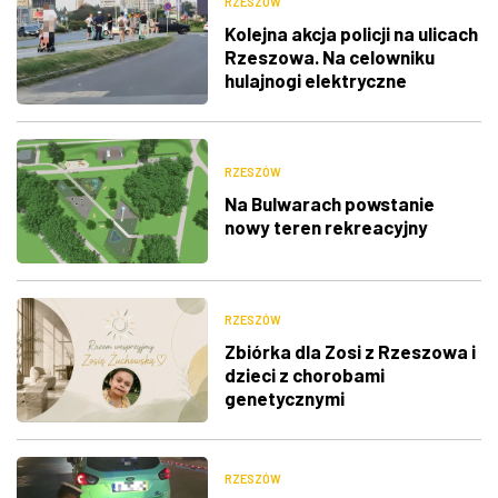
RZESZÓW
Kolejna akcja policji na ulicach
Rzeszowa. Na celowniku
hulajnogi elektryczne
RZESZÓW
Na Bulwarach powstanie
nowy teren rekreacyjny
RZESZÓW
Zbiórka dla Zosi z Rzeszowa i
dzieci z chorobami
genetycznymi
RZESZÓW