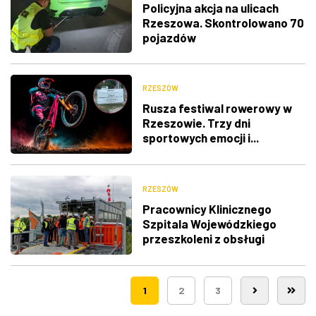
Policyjna akcja na ulicach
Rzeszowa. Skontrolowano 70
pojazdów
RZESZÓW
Rusza festiwal rowerowy w
Rzeszowie. Trzy dni
sportowych emocji i...
utrudnienia w ruchu
RZESZÓW
Pracownicy Klinicznego
Szpitala Wojewódzkiego
przeszkoleni z obsługi
nowego lądowiska dla
śmigłowców LPR
1
2
3