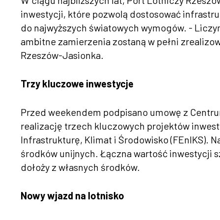
W ciągu najbliższych lat, Port Lotniczy Rzeszó
inwestycji, które pozwolą dostosować infrastr
do najwyższych światowych wymogów. - Liczymy
ambitne zamierzenia zostaną w pełni zrealizo
Rzeszów-Jasionka.
Trzy kluczowe inwestycje
Przed weekendem podpisano umowę z Centrum
realizację trzech kluczowych projektów inwes
Infrastrukturę, Klimat i Środowisko (FEnIKS). N
środków unijnych. Łączna wartość inwestycji sz
dołoży z własnych środków.
Nowy wjazd na lotnisko