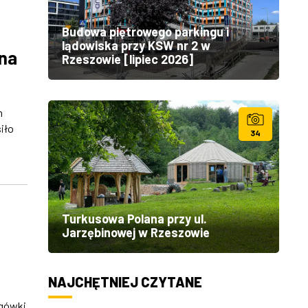
Budowa piętrowego parkingu i
lądowiska przy KSW nr 2 w
 na
Rzeszowie [lipiec 2026]
h
iło
34
Turkusowa Polana przy ul.
Jarzębinowej w Rzeszowie
NAJCHĘTNIEJ CZYTANE
ogówki