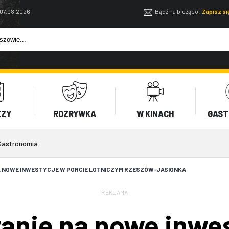
 07.08.2026
Bądź na bieżąco!
Zapisz s
EZY
ROZRYWKA
W KINACH
GAST
Gastronomia
A NOWE INWESTYCJE W PORCIE LOTNICZYM RZESZÓW-JASIONKA
REKLAMA
anie na nowe inwes