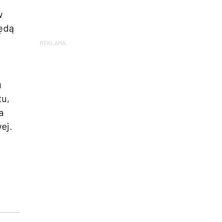
w
będą
REKLAMA
u
tu,
a
ej.