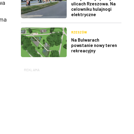
wa
ulicach Rzeszowa. Na
celowniku hulajnogi
elektryczne
 ma
RZESZÓW
Na Bulwarach
powstanie nowy teren
rekreacyjny
REKLAMA