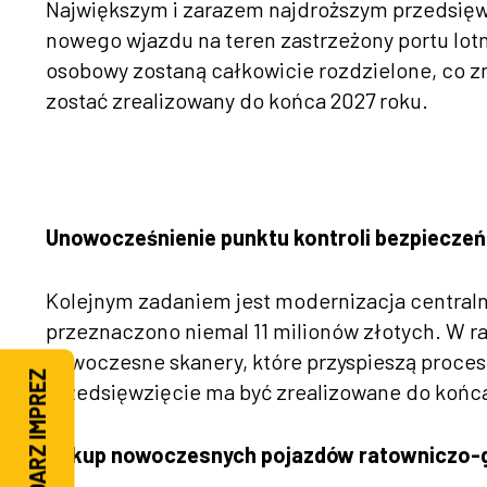
Największym i zarazem najdroższym przedsięwz
nowego wjazdu na teren zastrzeżony portu lotn
osobowy zostaną całkowicie rozdzielone, co z
zostać zrealizowany do końca 2027 roku.
Unowocześnienie punktu kontroli bezpiecze
Kolejnym zadaniem jest modernizacja centraln
przeznaczono niemal 11 milionów złotych. W r
nowoczesne skanery, które przyspieszą proces 
KALENDARZ IMPREZ
przedsięwzięcie ma być zrealizowane do końca
Zakup nowoczesnych pojazdów ratowniczo-