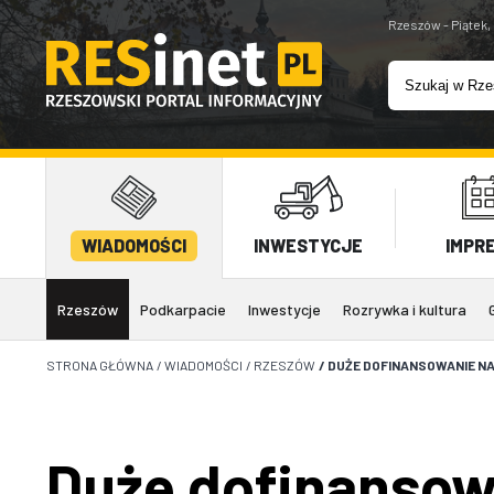
Rzeszów - Piątek,
WIADOMOŚCI
INWESTYCJE
IMPR
Rzeszów
Podkarpacie
Inwestycje
Rozrywka i kultura
STRONA GŁÓWNA
/
WIADOMOŚCI
/
RZESZÓW
/
DUŻE DOFINANSOWANIE N
Duże dofinansow