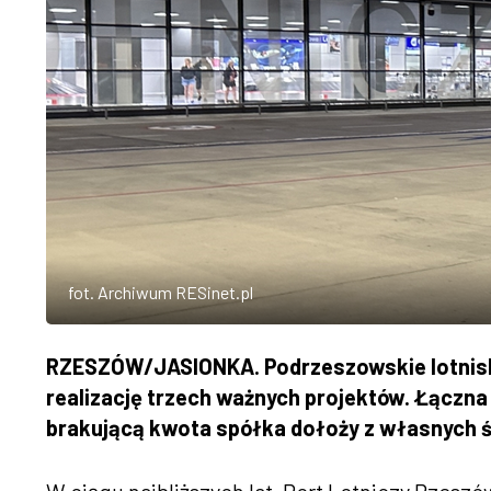
fot. Archiwum RESinet.pl
RZESZÓW/JASIONKA. Podrzeszowskie lotnisko
realizację trzech ważnych projektów. Łączna 
brakującą kwota spółka dołoży z własnych 