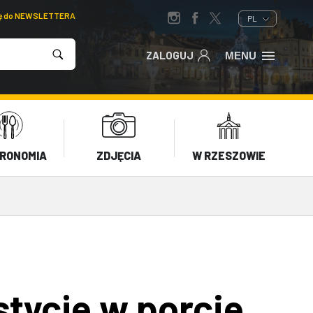
ię do NEWSLETTERA
PL
ZALOGUJ
MENU
RONOMIA
ZDJĘCIA
W RZESZOWIE
tycje w porcie