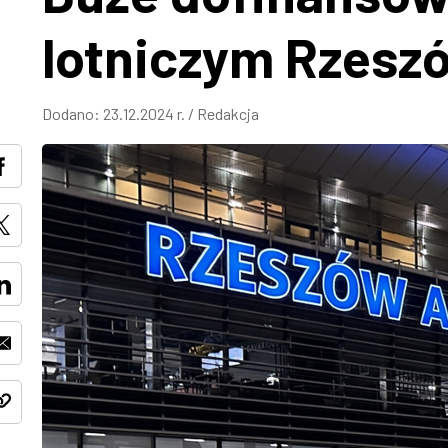
lotniczym Rzesz
Dodano:
23.12.2024 r.
/
Redakcja