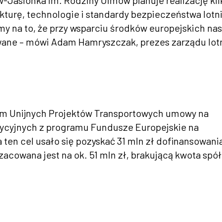
w-Jasionka im. Rodziny Ulmów planuje realizację kil
ukturę, technologie i standardy bezpieczeństwa lotn
 na to, że przy wsparciu środków europejskich na
wane – mówi Adam Hamryszczak, prezes zarządu lot
 Unijnych Projektów Transportowych umowy na
tycyjnych z programu Fundusze Europejskie na
a ten cel usało się pozyskać 31 mln zł dofinansowani
acowana jest na ok. 51 mln zł, brakującą kwota spó