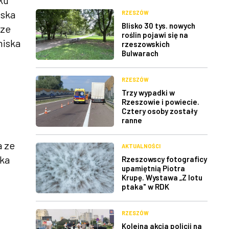
ku
iska
RZESZÓW
Blisko 30 tys. nowych
sze
roślin pojawi się na
niska
rzeszowskich
Bulwarach
RZESZÓW
Trzy wypadki w
Rzeszowie i powiecie.
Cztery osoby zostały
ranne
a ze
AKTUALNOŚCI
łka
Rzeszowscy fotograficy
upamiętnią Piotra
Krupę. Wystawa „Z lotu
ptaka" w RDK
RZESZÓW
Kolejna akcja policji na