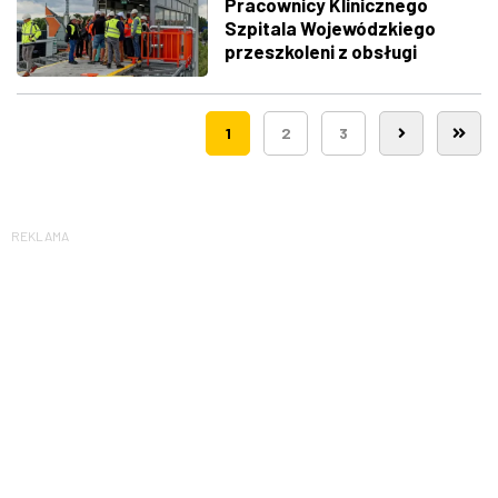
Pracownicy Klinicznego
Szpitala Wojewódzkiego
przeszkoleni z obsługi
nowego lądowiska dla
śmigłowców LPR
1
2
3
REKLAMA