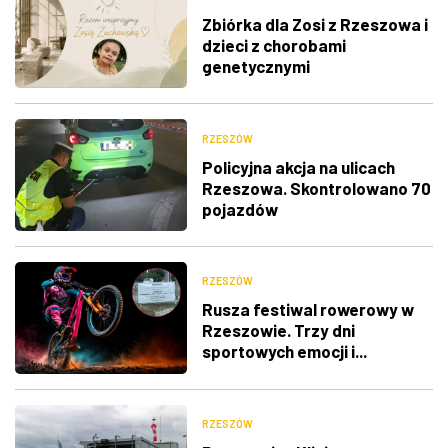
Zbiórka dla Zosi z Rzeszowa i
dzieci z chorobami
genetycznymi
RZESZÓW
Policyjna akcja na ulicach
Rzeszowa. Skontrolowano 70
pojazdów
RZESZÓW
Rusza festiwal rowerowy w
Rzeszowie. Trzy dni
sportowych emocji i...
utrudnienia w ruchu
RZESZÓW