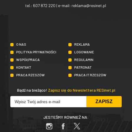
tel.:
607 872 220
| e-mail:
reklama@resinet.pl
O NAS
REKLAMA
POLITYKA PRYWATNOŚCI
LOGOWANIE
WSPÓŁPRACA
REGULAMIN
KONTAKT
PATRONAT
PRACA RZESZÓW
PRACA IT RZESZÓW
Bądź na bieżąco!
Zapisz się do Newslettera RESinet.pl
JESTEŚMY RÓWNIEŻ NA: