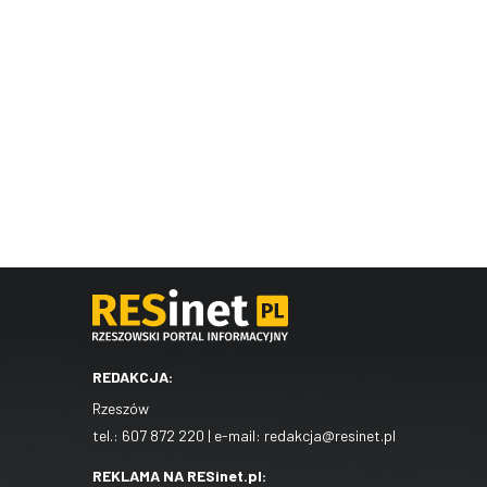
REDAKCJA:
Rzeszów
tel.:
607 872 220
| e-mail:
redakcja@resinet.pl
REKLAMA NA RESinet.pl: