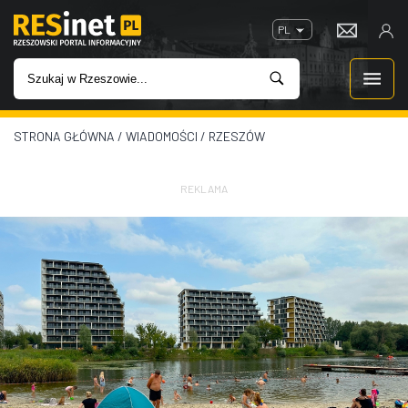
PL
STRONA GŁÓWNA
/
WIADOMOŚCI
/
RZESZÓW
WIADOMOŚCI
INWESTYCJE
REKLAMA
IMPREZY
ROZRYWKA
W KINACH
GASTRONOMIA