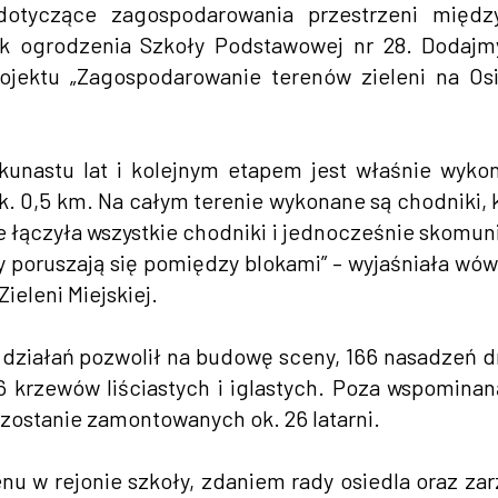
dotyczące zagospodarowania przestrzeni między
ok ogrodzenia Szkoły Podstawowej nr 28. Dodajm
rojektu „Zagospodarowanie terenów zieleni na Os
lkunastu lat i kolejnym etapem jest właśnie wyko
k. 0,5 km. Na całym terenie wykonane są chodniki, 
e łączyła wszystkie chodniki i jednocześnie skomun
cy poruszają się pomiędzy blokami” – wyjaśniała wó
eleni Miejskiej.
 działań pozwolił na budowę sceny, 166 nasadzeń 
96 krzewów liściastych i iglastych. Poza wspominan
zostanie zamontowanych ok. 26 latarni.
enu w rejonie szkoły, zdaniem rady osiedla oraz za