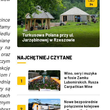
34
cince
ażamy
iedlu
Turkusowa Polana przy ul.
Jarzębinowej w Rzeszowie
mianę
ny na
oraz
NAJCHĘTNIEJ CZYTANE
iczym
nkcję
Wino, sery i muzyka
łom i
w fosie Zamku
1
ednią
Lubomirskich. Rusza
Carpathian Wine
zy są
Fest w Rzeszowie
atach
znym
Nowe bezpośrednie
połączenie kolejowe
obraz
2