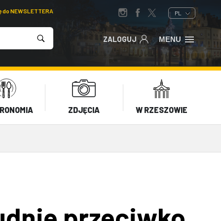
ię do NEWSLETTERA
PL
ZALOGUJ
MENU
RONOMIA
ZDJĘCIA
W RZESZOWIE
udnie przeciwko