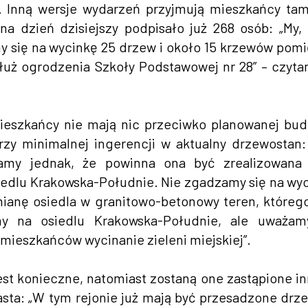
w. Inną wersje wydarzeń przyjmują mieszkańcy ta
 na dzień dzisiejszy podpisało już 268 osób: „My, 
 się na wycinkę 25 drzew i około 15 krzewów pom
łuż ogrodzenia Szkoły Podstawowej nr 28” – czyt
mieszkańcy nie mają nic przeciwko planowanej bu
zy minimalnej ingerencji w aktualny drzewostan:
żamy jednak, że powinna ona być zrealizowana 
dlu Krakowska-Południe. Nie zgadzamy się na wy
mianę osiedla w granitowo-betonowy teren, któreg
y na osiedlu Krakowska-Południe, ale uważam
 mieszkańców wycinanie zieleni miejskiej”.
st konieczne, natomiast zostaną one zastąpione i
sta: „W tym rejonie już mają być przesadzone drz