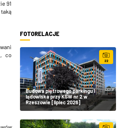
ie 91
 taką
FOTORELACJE
wani
, co
22
Budowa piętrowego parkingu i
lądowiska przy KSW nr 2 w
Rzeszowie [lipiec 2026]
zewów