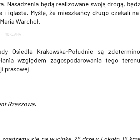
a. Nasadzenia będą realizowane swoją drogą, będz
e i iglaste. Myślę, że mieszkańcy długo czekali na
a Maria Warchoł.
REKLAMA
dy Osiedla Krakowska-Południe są zdetermino
iałania względem zagospodarowania tego terenu
i prasowej.
ent Rzeszowa,
e zgadzamy się na wycinkę 25 drzew i około 15 kr