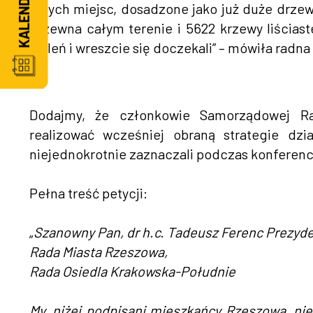
innych miejsc, dosadzone jako już duże drzew
drzewna całym terenie i 5622 krzewy liściast
zieleń i wreszcie się doczekali” – mówiła radn
Dodajmy, że członkowie Samorządowej Ra
realizować wcześniej obraną strategie dz
niejednokrotnie zaznaczali podczas konferencj
Pełna treść petycji:
„
Szanowny Pan, dr h.c. Tadeusz Ferenc Prezyd
Rada Miasta Rzeszowa,
Rada Osiedla Krakowska-Południe
My, niżej podpisani mieszkańcy Rzeszowa, ni