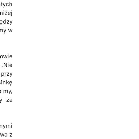
mtych
niżej
iędzy
amy w
dowie
 „Nie
przy
cinkę
o my,
y za
nnymi
ewa z