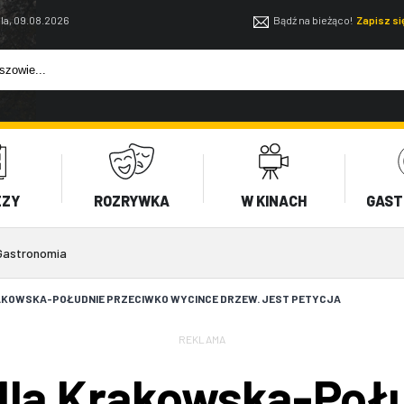
la, 09.08.2026
Bądź na bieżąco!
Zapisz s
EZY
ROZRYWKA
W KINACH
GAST
Gastronomia
AKOWSKA-POŁUDNIE PRZECIWKO WYCINCE DRZEW. JEST PETYCJA
REKLAMA
dla Krakowska-Poł