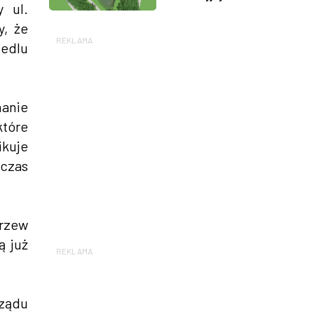
 ul.
y, że
REKLAMA
iedlu
nanie
które
ikuje
wczas
drzew
ą już
REKLAMA
rządu