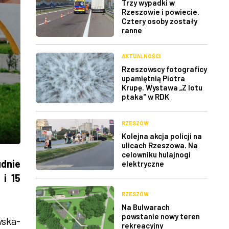
Trzy wypadki w
Rzeszowie i powiecie.
Cztery osoby zostały
ranne
AKTUALNOŚCI
Rzeszowscy fotograficy
upamiętnią Piotra
Krupę. Wystawa „Z lotu
ptaka" w RDK
RZESZÓW
Kolejna akcja policji na
ulicach Rzeszowa. Na
celowniku hulajnogi
dnie
elektryczne
 i 15
RZESZÓW
Na Bulwarach
powstanie nowy teren
wska-
rekreacyjny