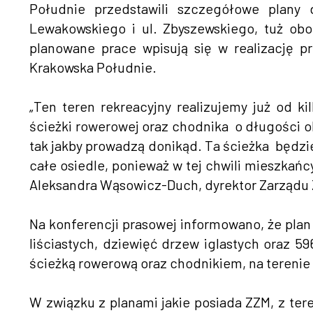
Południe przedstawili szczegółowe plany 
Lewakowskiego i ul. Zbyszewskiego, tuż ob
planowane prace wpisują się w realizację p
Krakowska Południe.
„Ten teren rekreacyjny realizujemy już od ki
ścieżki rowerowej oraz chodnika o długości o
tak jakby prowadzą donikąd. Ta ścieżka będzi
całe osiedle, ponieważ w tej chwili mieszkań
Aleksandra Wąsowicz-Duch, dyrektor Zarządu Zi
Na konferencji prasowej informowano, że plan
liściastych, dziewięć drzew iglastych oraz 5
ścieżką rowerową oraz chodnikiem, na terenie 
W związku z planami jakie posiada ZZM, z ter