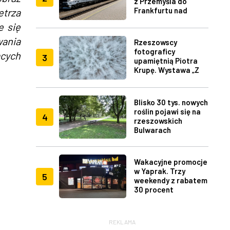
z Przemyśla do
Frankfurtu nad
etrza
Menem
e się
wania
Rzeszowscy
fotograficy
ących
3
upamiętnią Piotra
Krupę. Wystawa „Z
lotu ptaka" w RDK
Blisko 30 tys. nowych
roślin pojawi się na
4
rzeszowskich
Bulwarach
Wakacyjne promocje
w Yaprak. Trzy
5
weekendy z rabatem
30 procent
REKLAMA