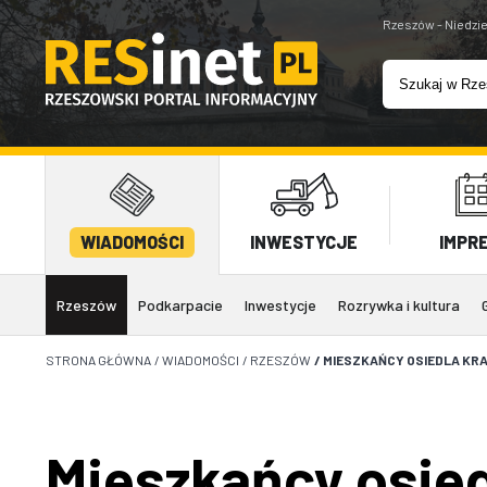
Rzeszów - Niedzie
WIADOMOŚCI
INWESTYCJE
IMPR
Rzeszów
Podkarpacie
Inwestycje
Rozrywka i kultura
STRONA GŁÓWNA
/
WIADOMOŚCI
/
RZESZÓW
/
MIESZKAŃCY OSIEDLA KR
Mieszkańcy osie