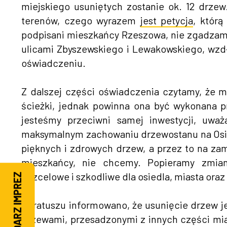
miejskiego usuniętych zostanie ok. 12 drze
terenów, czego wyrazem
jest petycja
, którą
podpisani mieszkańcy Rzeszowa, nie zgadzamy
ulicami Zbyszewskiego i Lewakowskiego, wzd
oświadczeniu.
Z dalszej części oświadczenia czytamy, że 
ścieżki, jednak powinna ona być wykonana pr
jesteśmy przeciwni samej inwestycji, uwa
maksymalnym zachowaniu drzewostanu na Osie
pięknych i zdrowych drzew, a przez to na za
mieszkańcy, nie chcemy. Popieramy zmian
bezcelowe i szkodliwe dla osiedla, miasta oraz
KALENDARZ IMPREZ
W ratuszu informowano, że usunięcie drzew je
drzewami, przesadzonymi z innych części mia