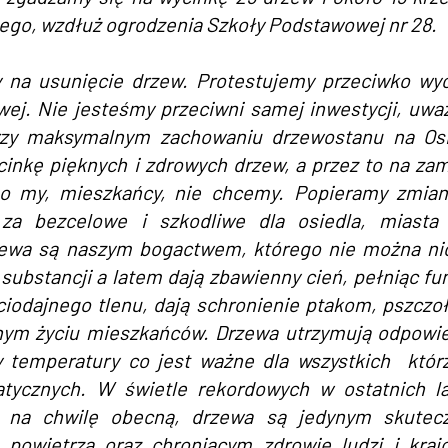
ego, wzdłuż ogrodzenia Szkoły Podstawowej nr 28.
 na usunięcie drzew. Protestujemy przeciwko wy
ej. Nie jesteśmy przeciwni samej inwestycji, uw
przy maksymalnym zachowaniu drzewostanu na Os
inkę pięknych i zdrowych drzew, a przez to na za
go my, mieszkańcy, nie chcemy. Popieramy zmia
za bezcelowe i szkodliwe dla osiedla, miasta 
rzewa są naszym bogactwem, którego nie można n
 substancji a latem dają zbawienny cień, pełniąc fu
yciodajnego tlenu, dają schronienie ptakom, pszczo
nnym życiu mieszkańców. Drzewa utrzymują odpowi
y temperatury co jest ważne dla wszystkich któr
tycznych. W świetle rekordowych w ostatnich l
 na chwilę obecną, drzewa są jedynym skutec
powietrza oraz chroniącym zdrowie ludzi i kraj