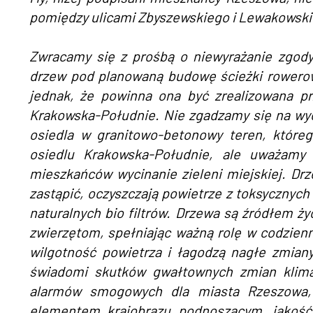
pomiędzy ulicami Zbyszewskiego i Lewakowski
Zwracamy się z prośbą o niewyrażanie zgody
drzew pod planowaną budowę ścieżki rowerow
jednak, że powinna ona być zrealizowana 
Krakowska-Południe. Nie zgadzamy się na wyc
osiedla w granitowo-betonowy teren, które
osiedlu Krakowska-Południe, ale uważamy 
mieszkańców wycinanie zieleni miejskiej. D
zastąpić, oczyszczają powietrze z toksycznych
naturalnych bio filtrów. Drzewa są źródłem ż
zwierzętom, spełniając ważną rolę w codzie
wilgotność powietrza i łagodzą nagłe zmian
świadomi skutków gwałtownych zmian klima
alarmów smogowych dla miasta Rzeszowa,
elementem krajobrazu podnoszącym, jakość 