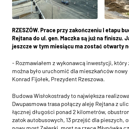
RZESZÓW. Prace przy zakończeniu I etapu bud
Rejtana do ul. gen. Maczka są już na finiszu
jeszcze w tym miesiącu ma zostać otwarty 
- Rozmawiałem z wykonawcą inwestycji, który z
można było uruchomić dla mieszkańców nowy M
Konrad Fijołek, Prezydent Rzeszowa.
Budowa Wisłokostrady to największa realizowa
Dwupasmowa trasa połączy aleję Rejtana z uli
łącznej długości ponad 2 kilometrów, obustron
zatok autobusowych, 13 przejść dla pieszych, oś
nowy most Załęski, most na rzece Młynówka cz