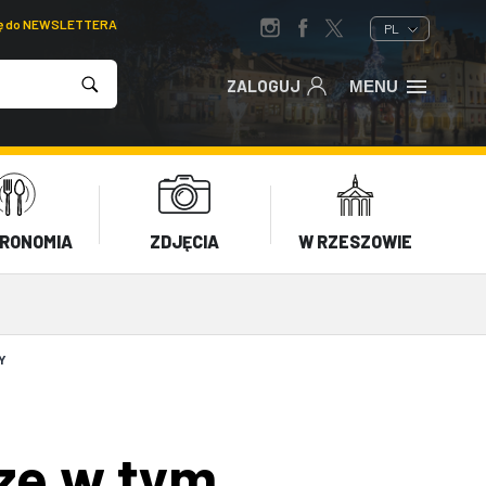
ię do NEWSLETTERA
PL
ZALOGUJ
MENU
RONOMIA
ZDJĘCIA
W RZESZOWIE
Y
ze w tym