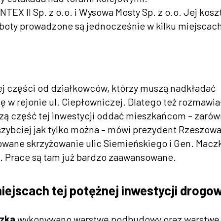
EX II Sp. z o.o. i Wysowa Mosty Sp. z o.o. Jej koszt
roboty prowadzone są jednocześnie w kilku miejscac
j części od działkowców, którzy muszą nadkładać
się w rejonie ul. Ciepłowniczej. Dlatego też rozmawi
zą część tej inwestycji oddać mieszkańcom – zaró
szybciej jak tylko można – mówi prezydent Rzeszowa
owane skrzyżowanie ulic Siemieńskiego i Gen. Maczk
. Prace są tam już bardzo zaawansowane.
iejscach tej potężnej inwestycji drogo
czka
wykonywano warstwę podbudowy oraz warstwę