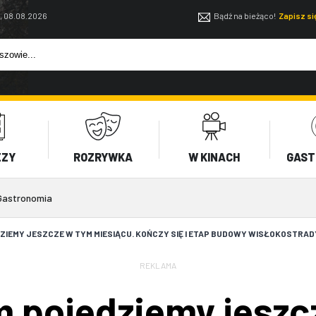
, 08.08.2026
Bądź na bieżąco!
Zapisz s
EZY
ROZRYWKA
W KINACH
GAST
Gastronomia
IEMY JESZCZE W TYM MIESIĄCU. KOŃCZY SIĘ I ETAP BUDOWY WISŁOKOSTRAD
REKLAMA
 pojedziemy jeszc