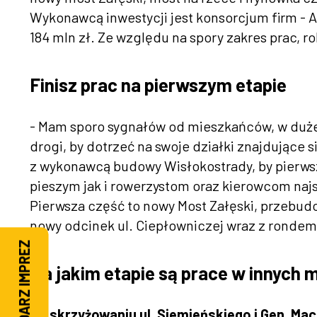
Wykonawcą inwestycji jest konsorcjum firm - ANT
184 mln zł. Ze względu na spory zakres prac, 
Finisz prac na pierwszym etapie
- Mam sporo sygnałów od mieszkańców, w duże
drogi, by dotrzeć na swoje działki znajdujące 
z wykonawcą budowy Wisłokostrady, by pierws
pieszym jak i rowerzystom oraz kierowcom naj
Pierwsza część to nowy Most Załęski, przebud
nowy odcinek ul. Ciepłowniczej wraz z rondem
KALENDARZ IMPREZ
Na jakim etapie są prace w innych m
Na skrzyżowaniu ul. Siemieńskiego i Gen. Ma