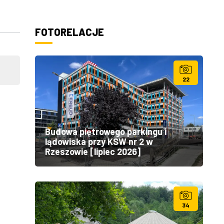
FOTORELACJE
22
Budowa piętrowego parkingu i
lądowiska przy KSW nr 2 w
Rzeszowie [lipiec 2026]
34