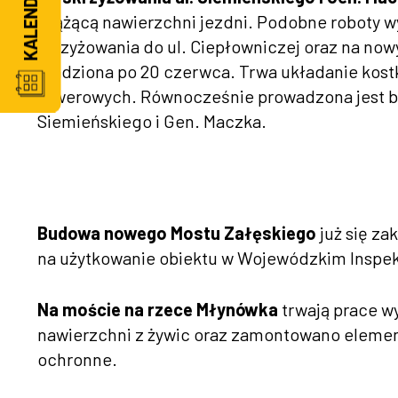
wiążącą nawierzchni jezdni. Podobne roboty w
skrzyżowania do ul. Ciepłowniczej oraz na no
kładziona po 20 czerwca. Trwa układanie kost
rowerowych. Równocześnie prowadzona jest bu
Siemieńskiego i Gen. Maczka.
Budowa nowego Mostu Załęskiego
już się za
na użytkowanie obiektu w Wojewódzkim Inspe
Na moście na rzece Młynówka
trwają prace w
nawierzchni z żywic oraz zamontowano element
ochronne.