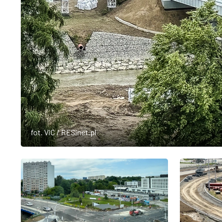
fot. ViC / RESinet.pl