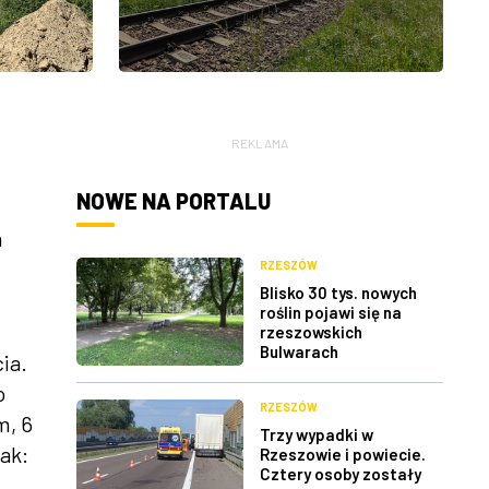
REKLAMA
NOWE NA PORTALU
a
RZESZÓW
Blisko 30 tys. nowych
roślin pojawi się na
rzeszowskich
Bulwarach
ia.
o
RZESZÓW
m, 6
Trzy wypadki w
jak:
Rzeszowie i powiecie.
Cztery osoby zostały