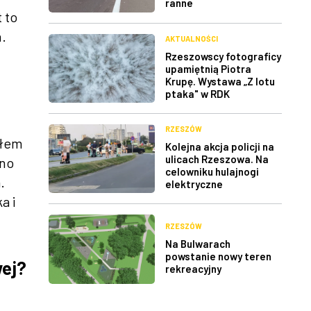
ranne
 to
h.
AKTUALNOŚCI
Rzeszowscy fotograficy
upamiętnią Piotra
Krupę. Wystawa „Z lotu
ptaka" w RDK
RZESZÓW
ałem
Kolejna akcja policji na
ulicach Rzeszowa. Na
wno
celowniku hulajnogi
.
elektryczne
a i
RZESZÓW
Na Bulwarach
powstanie nowy teren
wej?
rekreacyjny