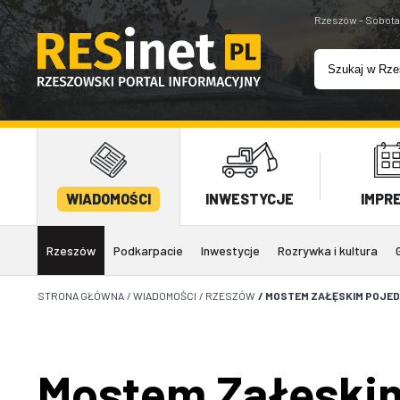
Rzeszów - Sobota
WIADOMOŚCI
INWESTYCJE
IMPR
Rzeszów
Podkarpacie
Inwestycje
Rozrywka i kultura
STRONA GŁÓWNA
/
WIADOMOŚCI
/
RZESZÓW
/
MOSTEM ZAŁĘSKIM POJEDZ
Mostem Załęskim