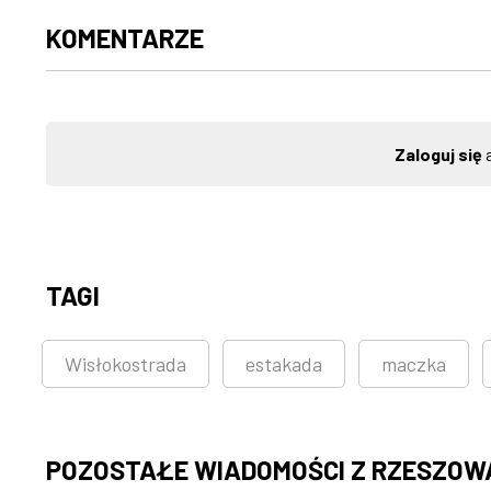
KOMENTARZE
Zaloguj się
a
TAGI
Wisłokostrada
estakada
maczka
POZOSTAŁE WIADOMOŚCI Z RZESZOW