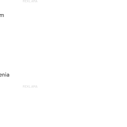
REKLAMA
am
enia
REKLAMA