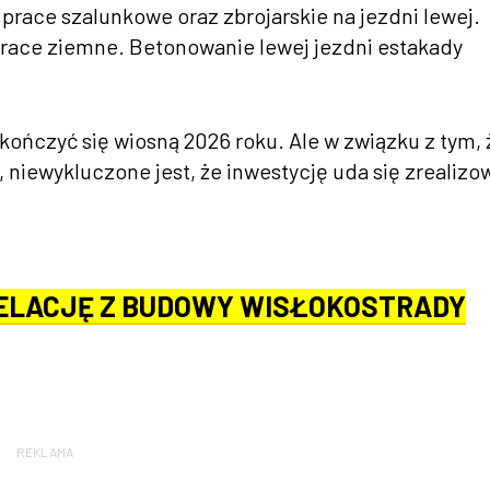
race szalunkowe oraz zbrojarskie na jezdni lewej.
race ziemne. Betonowanie lewej jezdni estakady
ńczyć się wiosną 2026 roku. Ale w związku z tym, 
 niewykluczone jest, że inwestycję uda się zrealizo
ELACJĘ Z BUDOWY WISŁOKOSTRADY
REKLAMA