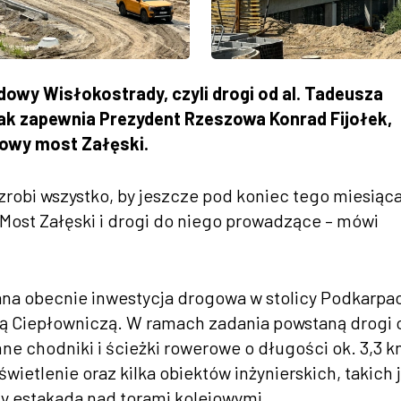
owy Wisłokostrady, czyli drogi od al. Tadeusza
. Jak zapewnia Prezydent Rzeszowa Konrad Fijołek,
nowy most Załęski.
robi wszystko, by jeszcze pod koniec tego miesiąc
ost Załęski i drogi do niego prowadzące – mówi
na obecnie inwestycja drogowa w stolicy Podkarpac
cą Ciepłowniczą. W ramach zadania powstaną drogi 
ne chodniki i ścieżki rowerowe o długości ok. 3,3 k
wietlenie oraz kilka obiektów inżynierskich, takich 
y estakada nad torami kolejowymi.