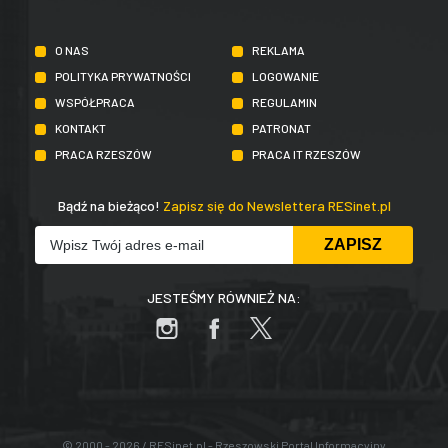
O NAS
REKLAMA
POLITYKA PRYWATNOŚCI
LOGOWANIE
WSPÓŁPRACA
REGULAMIN
KONTAKT
PATRONAT
PRACA RZESZÓW
PRACA IT RZESZÓW
Bądź na bieżąco!
Zapisz się do Newslettera RESinet.pl
JESTEŚMY RÓWNIEŻ NA:
© 2000 - 2026 / RESinet.pl - Rzeszowski Portal Informacyjny