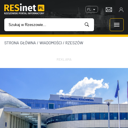
PL
STRONA GŁÓWNA
/
WIADOMOŚCI
/
RZESZÓW
WIADOMOŚCI
INWESTYCJE
REKLAMA
IMPREZY
ROZRYWKA
W KINACH
GASTRONOMIA