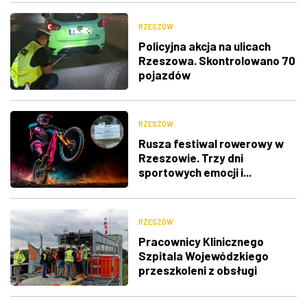
RZESZÓW
Policyjna akcja na ulicach
Rzeszowa. Skontrolowano 70
pojazdów
RZESZÓW
Rusza festiwal rowerowy w
Rzeszowie. Trzy dni
sportowych emocji i...
utrudnienia w ruchu
RZESZÓW
Pracownicy Klinicznego
Szpitala Wojewódzkiego
przeszkoleni z obsługi
nowego lądowiska dla
śmigłowców LPR