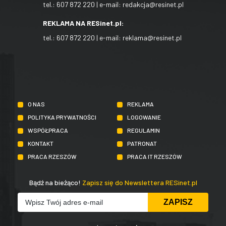
tel.:
607 872 220
| e-mail:
redakcja@resinet.pl
REKLAMA NA RESinet.pl:
tel.:
607 872 220
| e-mail:
reklama@resinet.pl
O NAS
REKLAMA
POLITYKA PRYWATNOŚCI
LOGOWANIE
WSPÓŁPRACA
REGULAMIN
KONTAKT
PATRONAT
PRACA RZESZÓW
PRACA IT RZESZÓW
Bądź na bieżąco!
Zapisz się do Newslettera RESinet.pl