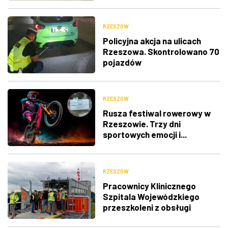
RZESZÓW
Policyjna akcja na ulicach
Rzeszowa. Skontrolowano 70
pojazdów
RZESZÓW
Rusza festiwal rowerowy w
Rzeszowie. Trzy dni
sportowych emocji i...
utrudnienia w ruchu
RZESZÓW
Pracownicy Klinicznego
Szpitala Wojewódzkiego
przeszkoleni z obsługi
nowego lądowiska dla