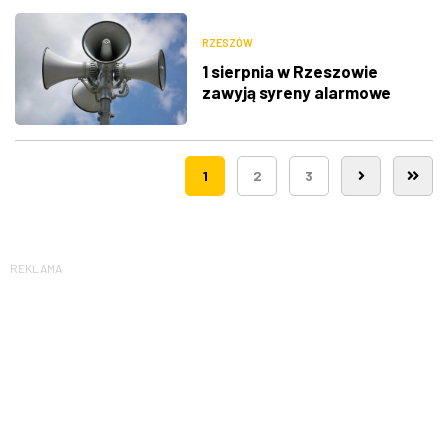
śmigłowców LPR
RZESZÓW
1 sierpnia w Rzeszowie
zawyją syreny alarmowe
1
2
3
REKLAMA