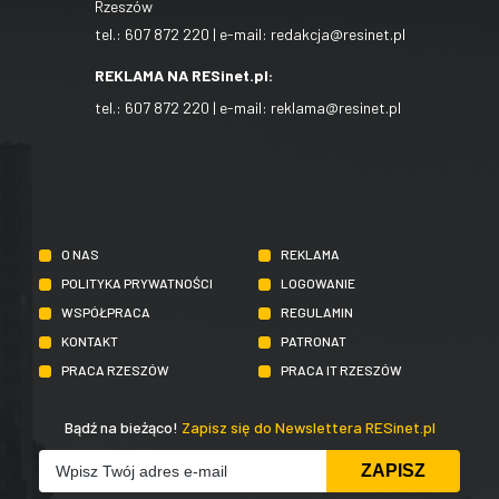
Rzeszów
tel.:
607 872 220
| e-mail:
redakcja@resinet.pl
REKLAMA NA RESinet.pl:
tel.:
607 872 220
| e-mail:
reklama@resinet.pl
O NAS
REKLAMA
POLITYKA PRYWATNOŚCI
LOGOWANIE
WSPÓŁPRACA
REGULAMIN
KONTAKT
PATRONAT
PRACA RZESZÓW
PRACA IT RZESZÓW
Bądź na bieżąco!
Zapisz się do Newslettera RESinet.pl