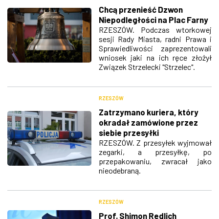
Chcą przenieść Dzwon
Niepodległości na Plac Farny
RZESZÓW. Podczas wtorkowej
sesji Rady Miasta, radni Prawa i
Sprawiedliwości zaprezentowali
wniosek jaki na ich ręce złożył
Związek Strzelecki "Strzelec".
RZESZÓW
Zatrzymano kuriera, który
okradał zamówione przez
siebie przesyłki
RZESZÓW. Z przesyłek wyjmował
zegarki, a przesyłkę, po
przepakowaniu, zwracał jako
nieodebraną.
RZESZÓW
Prof. Shimon Redlich