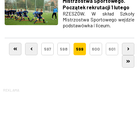
Mistrzostwa Sportowego.
Początek rekrutacji 1 lutego
RZESZÓW. W skład Szkoły
Mistrzostwa Sportowego wejdzie
podstawówka i liceum.
597
598
599
600
601
REKLAMA