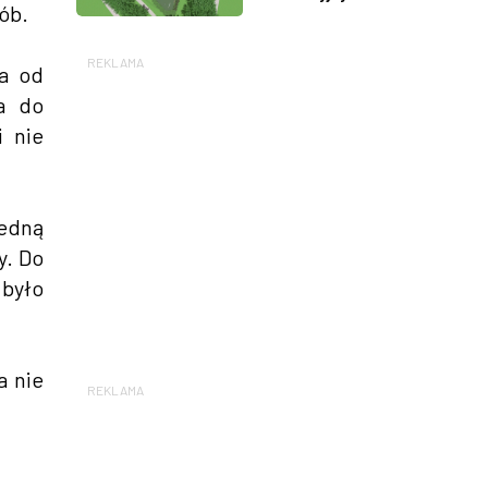
ób.
REKLAMA
ra od
ła do
i nie
jedną
y. Do
 było
a nie
REKLAMA