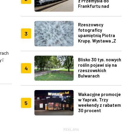
z Przemyśla do
Frankfurtu nad
Menem
Rzeszowscy
fotograficy
3
upamiętnią Piotra
Krupę. Wystawa „Z
lotu ptaka" w RDK
rach
 i
Blisko 30 tys. nowych
roślin pojawi się na
j
4
rzeszowskich
Bulwarach
Wakacyjne promocje
w Yaprak. Trzy
5
weekendy z rabatem
30 procent
REKLAMA