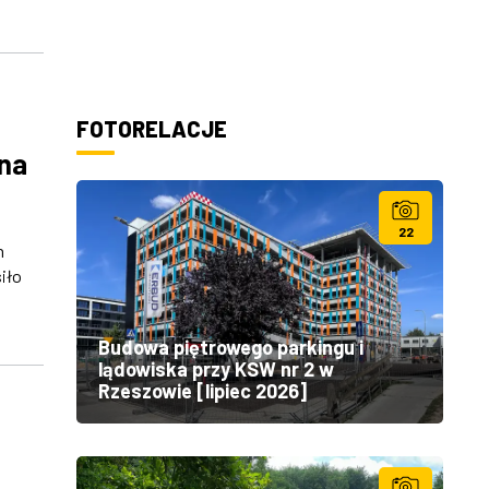
FOTORELACJE
 na
22
h
iło
Budowa piętrowego parkingu i
lądowiska przy KSW nr 2 w
Rzeszowie [lipiec 2026]