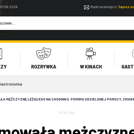
 07.08.2026
Bądź na bieżąco!
Zapisz s
EZY
ROZRYWKA
W KINACH
GAST
Gastronomia
ŁA MĘŻCZYZNĘ LEŻĄCEGO NA CHODNIKU. POMIMO UDZIELONEJ POMOCY, ZMAR
REKLAMA
nimowała mężczyznę