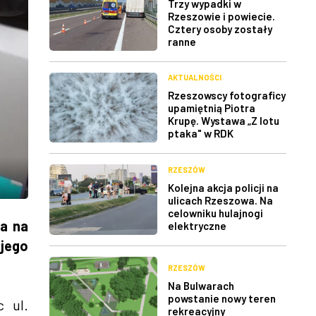
Trzy wypadki w
Rzeszowie i powiecie.
Cztery osoby zostały
ranne
AKTUALNOŚCI
Rzeszowscy fotograficy
upamiętnią Piotra
Krupę. Wystawa „Z lotu
ptaka" w RDK
RZESZÓW
Kolejna akcja policji na
ulicach Rzeszowa. Na
celowniku hulajnogi
ła na
elektryczne
 jego
RZESZÓW
Na Bulwarach
powstanie nowy teren
 ul.
rekreacyjny