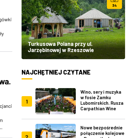
34
ogówki
ły
Turkusowa Polana przy ul.
Jarzębinowej w Rzeszowie
NAJCHĘTNIEJ CZYTANE
owa.
Wino, sery i muzyka
w fosie Zamku
1
Lubomirskich. Rusza
cjanci
Carpathian Wine
Fest w Rzeszowie
em
..
Nowe bezpośrednie
połączenie kolejowe
2