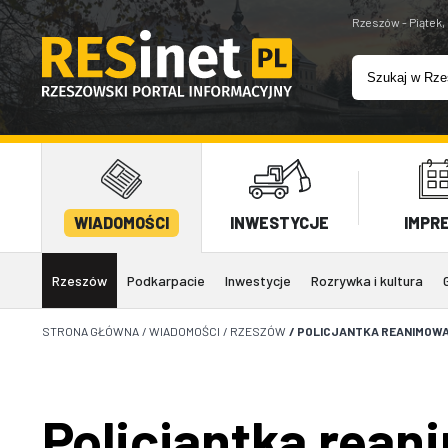
Rzeszów - Piątek,
WIADOMOŚCI
INWESTYCJE
IMPR
Rzeszów
Podkarpacie
Inwestycje
Rozrywka i kultura
STRONA GŁÓWNA
/
WIADOMOŚCI
/
RZESZÓW
/
POLICJANTKA REANIMOWA
Policjantka rea