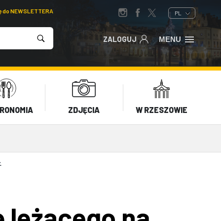
ię do NEWSLETTERA
PL
ZALOGUJ
MENU
RONOMIA
ZDJĘCIA
W RZESZOWIE
Ł
 leżącego na