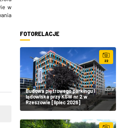
wie w
wania
FOTORELACJE
22
Budowa piętrowego parkingu i
lądowiska przy KSW nr 2 w
Rzeszowie [lipiec 2026]