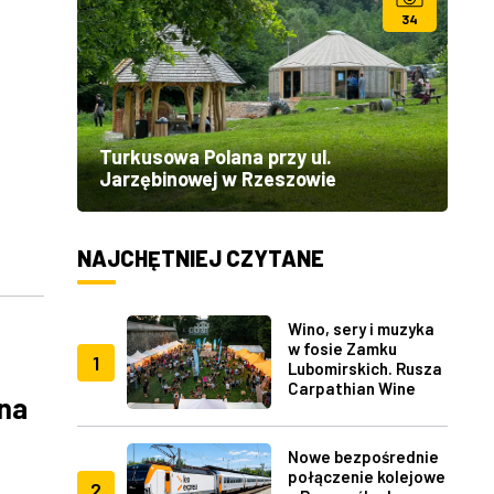
34
Turkusowa Polana przy ul.
Jarzębinowej w Rzeszowie
NAJCHĘTNIEJ CZYTANE
Wino, sery i muzyka
w fosie Zamku
1
Lubomirskich. Rusza
Carpathian Wine
 na
Fest w Rzeszowie
Nowe bezpośrednie
połączenie kolejowe
2