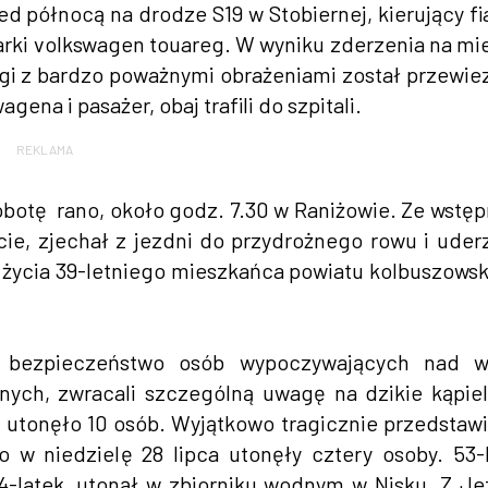
ed północą na drodze S19 w Stobiernej, kierujący f
ki volkswagen touareg. W wyniku zderzenia na mi
gi z bardzo poważnymi obrażeniami został przewie
gena i pasażer, obaj trafili do szpitali.
REKLAMA
botę rano, około godz. 7.30 w Raniżowie. Ze wstę
ęcie, zjechał z jezdni do przydrożnego rowu i uder
 życia 39-letniego mieszkańca powiatu kolbuszows
 o bezpieczeństwo osób wypoczywających nad w
nych, zwracali szczególną uwagę na dzikie kąpiel
utonęło 10 osób. Wyjątkowo tragicznie przedstawi
 w niedzielę 28 lipca utonęły cztery osoby. 53-
24-latek, utonął w zbiorniku wodnym w Nisku. Z Je