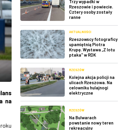
Trzy wypadki w
Rzeszowie i powiecie.
Cztery osoby zostały
ranne
AKTUALNOŚCI
Rzeszowscy fotograficy
upamiętnią Piotra
Krupę. Wystawa „Z lotu
ptaka" w RDK
RZESZÓW
Kolejna akcja policji na
ulicach Rzeszowa. Na
celowniku hulajnogi
ilans
elektryczne
a na
RZESZÓW
Na Bulwarach
powstanie nowy teren
 roku
rekreacyjny