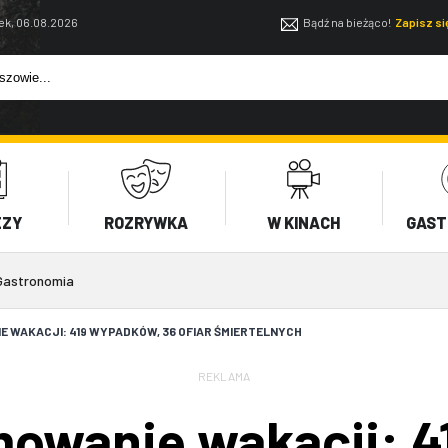
ek, 06.08.2026
Bądź na bieżąco!
Zapisz s
EZY
ROZRYWKA
W KINACH
GAST
Gastronomia
 WAKACJI: 419 WYPADKÓW, 36 OFIAR ŚMIERTELNYCH
REKLAMA
mowanie wakacji: 4