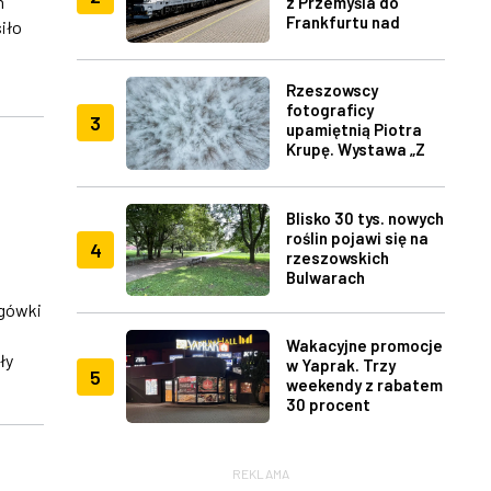
h
z Przemyśla do
Frankfurtu nad
iło
Menem
Rzeszowscy
fotograficy
3
upamiętnią Piotra
Krupę. Wystawa „Z
lotu ptaka" w RDK
Blisko 30 tys. nowych
roślin pojawi się na
4
rzeszowskich
Bulwarach
ogówki
Wakacyjne promocje
ły
w Yaprak. Trzy
5
weekendy z rabatem
30 procent
REKLAMA