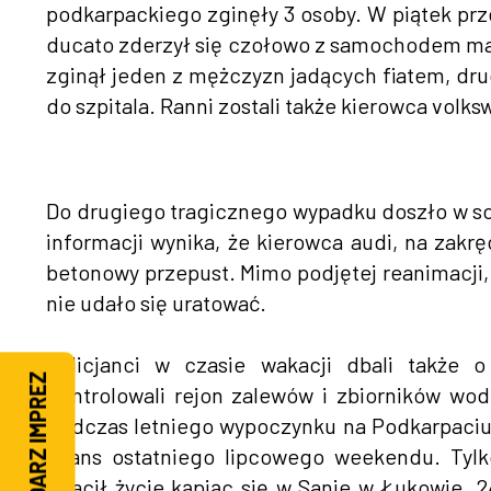
podkarpackiego zginęły 3 osoby. W piątek prz
ducato zderzył się czołowo z samochodem mar
zginął jeden z mężczyzn jadących fiatem, dru
do szpitala. Ranni zostali także kierowca volkswa
Do drugiego tragicznego wypadku doszło w so
informacji wynika, że kierowca audi, na zakr
betonowy przepust. Mimo podjętej reanimacji,
nie udało się uratować.
Policjanci w czasie wakacji dbali także
KALENDARZ IMPREZ
Kontrolowali rejon zalewów i zbiorników wod
Podczas letniego wypoczynku na Podkarpaciu 
bilans ostatniego lipcowego weekendu. Tylko
stracił życie kąpiąc się w Sanie w Łukowie. 