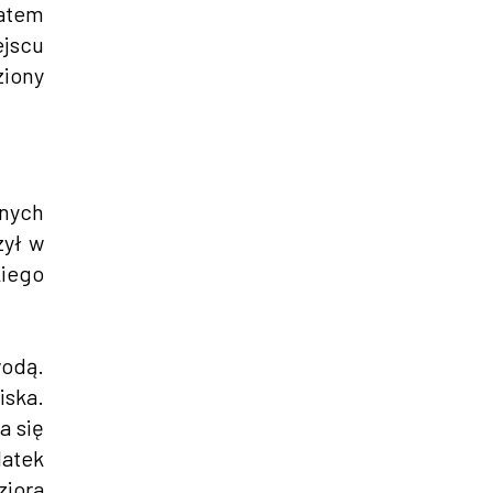
iatem
ejscu
ziony
pnych
zył w
kiego
odą.
iska.
a się
latek
ziora