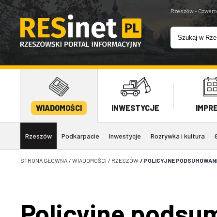
Rzeszów - Czwart
WIADOMOŚCI
INWESTYCJE
IMPR
Rzeszów
Podkarpacie
Inwestycje
Rozrywka i kultura
STRONA GŁÓWNA
/
WIADOMOŚCI
/
RZESZÓW
/
POLICYJNE PODSUMOWANIE
Policyjne podsu