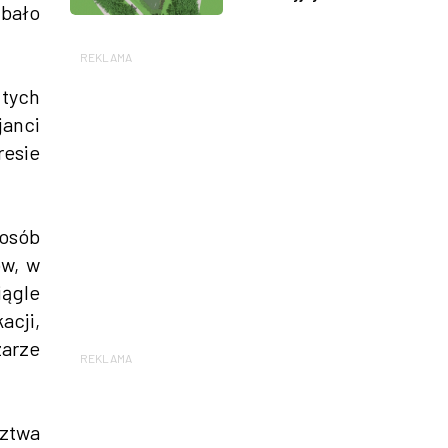
dbało
REKLAMA
tych
janci
resie
 osób
ów, w
iągle
cji,
zarze
REKLAMA
ztwa