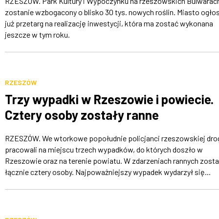
RZESZÓW. Park Kultury i Wypoczynku na rzeszowskich Bulwarac
zostanie wzbogacony o blisko 30 tys. nowych roślin. Miasto ogłos
już przetarg na realizację inwestycji, która ma zostać wykonana
jeszcze w tym roku.
RZESZÓW
Trzy wypadki w Rzeszowie i powiecie.
Cztery osoby zostały ranne
RZESZÓW. We wtorkowe popołudnie policjanci rzeszowskiej dr
pracowali na miejscu trzech wypadków, do których doszło w
Rzeszowie oraz na terenie powiatu. W zdarzeniach rannych zosta
łącznie cztery osoby. Najpoważniejszy wypadek wydarzył się...