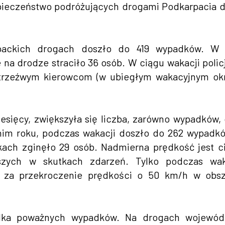
pieczeństwo podróżujących drogami Podkarpacia 
packich drogach doszło do 419 wypadków. W 
 na drodze straciło 36 osób. W ciągu wakacji polic
nietrzeźwym kierowcom (w ubiegłym wakacyjnym ok
sięcy, zwiększyła się liczba, zarówno wypadków,
dnim roku, podczas wakacji doszło do 262 wypadk
ach zginęło 29 osób. Nadmierna prędkość jest c
jszych w skutkach zdarzeń. Tylko podczas waka
dy za przekroczenie prędkości o 50 km/h w obs
 kilka poważnych wypadków. Na drogach wojewód