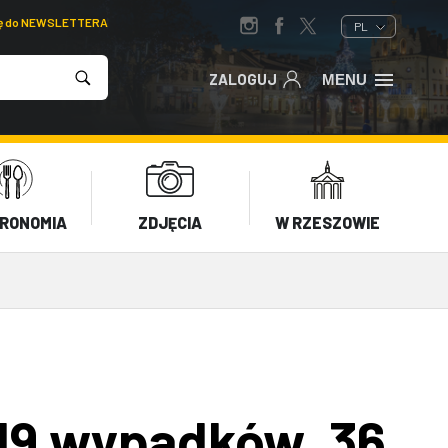
ię do NEWSLETTERA
PL
ZALOGUJ
MENU
RONOMIA
ZDJĘCIA
W RZESZOWIE
19 wypadków, 36