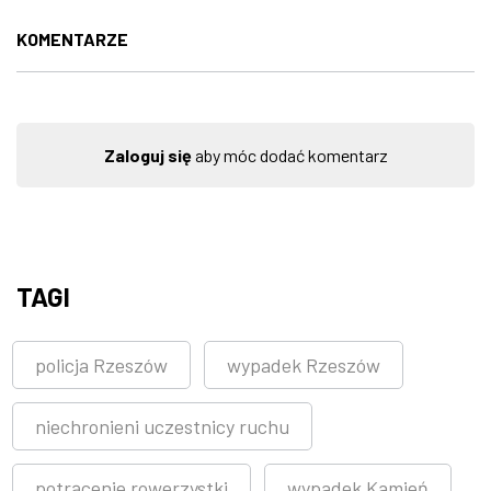
KOMENTARZE
Zaloguj się
aby móc dodać komentarz
TAGI
policja Rzeszów
wypadek Rzeszów
niechronieni uczestnicy ruchu
potrącenie rowerzystki
wypadek Kamień