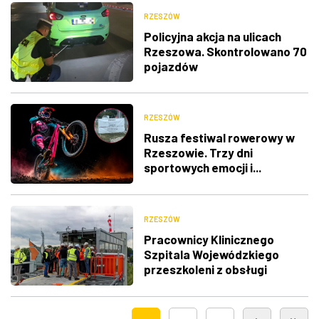
RZESZÓW
Policyjna akcja na ulicach
Rzeszowa. Skontrolowano 70
pojazdów
RZESZÓW
Rusza festiwal rowerowy w
Rzeszowie. Trzy dni
sportowych emocji i...
utrudnienia w ruchu
RZESZÓW
Pracownicy Klinicznego
Szpitala Wojewódzkiego
przeszkoleni z obsługi
nowego lądowiska dla
śmigłowców LPR