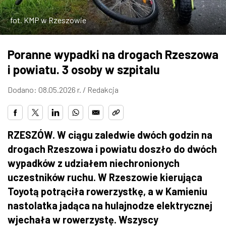
ZDJĘCIA
fot. KMP w Rzeszowie
W RZESZOWIE
Poranne wypadki na drogach Rzeszowa
i powiatu. 3 osoby w szpitalu
Dodano: 08.05.2026 r. /
Redakcja
RZESZÓW. W ciągu zaledwie dwóch godzin na
drogach Rzeszowa i powiatu doszło do dwóch
wypadków z udziałem niechronionych
uczestników ruchu. W Rzeszowie kierująca
Toyotą potrąciła rowerzystkę, a w Kamieniu
nastolatka jadąca na hulajnodze elektrycznej
wjechała w rowerzystę. Wszyscy