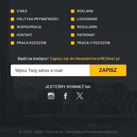
O NAS
REKLAMA
POLITYKA PRYWATNOŚCI
LOGOWANIE
WSPÓŁPRACA
REGULAMIN
KONTAKT
PATRONAT
PRACA RZESZÓW
PRACA IT RZESZÓW
Bądź na bieżąco!
Zapisz się do Newslettera RESinet.pl
JESTEŚMY RÓWNIEŻ NA:
© 2000 - 2026 / RESinet.pl - Rzeszowski Portal Informacyjny