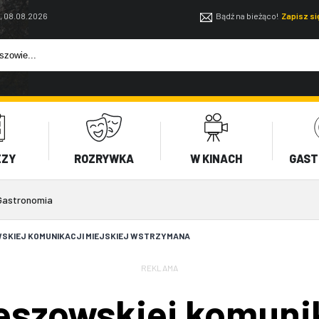
, 08.08.2026
Bądź na bieżąco!
Zapisz s
EZY
ROZRYWKA
W KINACH
GAST
Gastronomia
SKIEJ KOMUNIKACJI MIEJSKIEJ WSTRZYMANA
REKLAMA
eszowskiej komunik