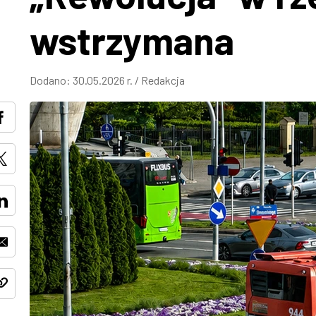
wstrzymana
Dodano:
30.05.2026 r.
/
Redakcja