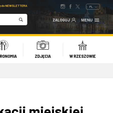
ię do NEWSLETTERA
PL
ZALOGUJ
MENU
RONOMIA
ZDJĘCIA
W RZESZOWIE
acji miejskiej