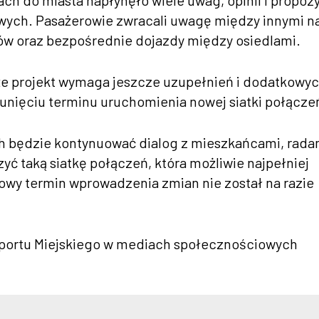
ch do miasta napłynęło wiele uwag, opinii i propozy
ych. Pasażerowie zwracali uwagę między innymi n
sów oraz bezpośrednie dojazdy między osiedlami.
e projekt wymaga jeszcze uzupełnień i dodatkowy
unięciu terminu uruchomienia nowej siatki połącze
ch będzie kontynuować dialog z mieszkańcami, rada
zyć taką siatkę połączeń, która możliwie najpełniej
wy termin wprowadzenia zmian nie został na razie
ansportu Miejskiego w mediach społecznościowych