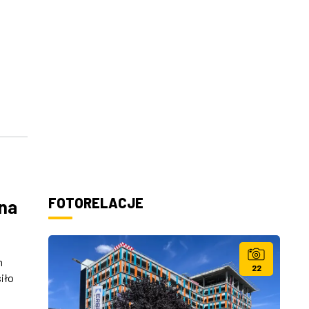
FOTORELACJE
 na
h
22
iło