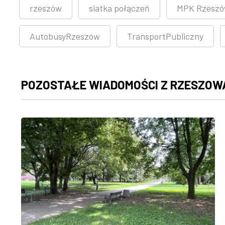
rzeszów
siatka połączeń
MPK Rzesz
AutobusyRzeszów
TransportPubliczny
POZOSTAŁE WIADOMOŚCI Z RZESZOW