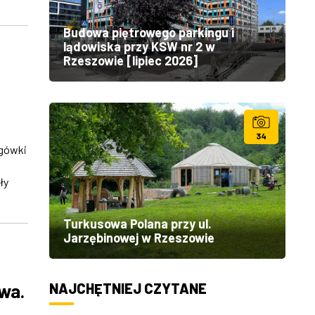
Budowa piętrowego parkingu i
lądowiska przy KSW nr 2 w
Rzeszowie [lipiec 2026]
34
ogówki
ły
Turkusowa Polana przy ul.
Jarzębinowej w Rzeszowie
owa.
NAJCHĘTNIEJ CZYTANE