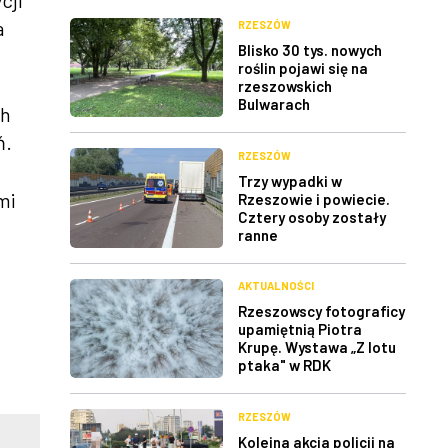
cji
a
RZESZÓW
Blisko 30 tys. nowych
roślin pojawi się na
rzeszowskich
Bulwarach
ch
ń.
RZESZÓW
Trzy wypadki w
mi
Rzeszowie i powiecie.
Cztery osoby zostały
ranne
AKTUALNOŚCI
Rzeszowscy fotograficy
upamiętnią Piotra
Krupę. Wystawa „Z lotu
ptaka" w RDK
RZESZÓW
Kolejna akcja policji na