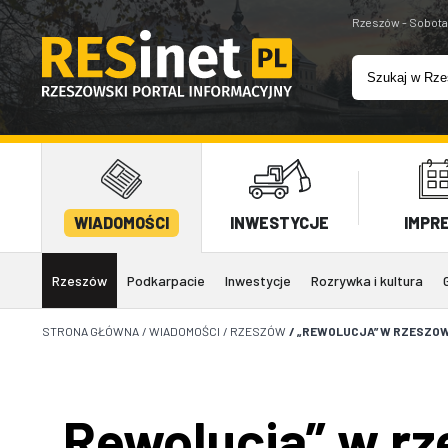
Rzeszów - Sobota
WIADOMOŚCI
INWESTYCJE
IMPR
Rzeszów
Podkarpacie
Inwestycje
Rozrywka i kultura
STRONA GŁÓWNA
/
WIADOMOŚCI
/
RZESZÓW
/
„REWOLUCJA” W RZESZOW
„Rewolucja” w rz