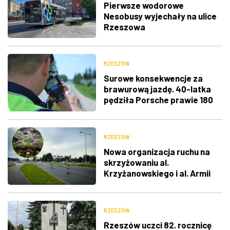
Pierwsze wodorowe
Nesobusy wyjechały na ulice
Rzeszowa
RZESZÓW
Surowe konsekwencje za
brawurową jazdę. 40-latka
pędziła Porsche prawie 180
km/h
RZESZÓW
Nowa organizacja ruchu na
skrzyżowaniu al.
Krzyżanowskiego i al. Armii
Krajowej
RZESZÓW
Rzeszów uczci 82. rocznicę