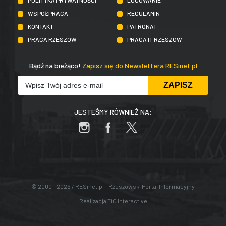
POLITYKA PRYWATNOŚCI
LOGOWANIE
WSPÓŁPRACA
REGULAMIN
KONTAKT
PATRONAT
PRACA RZESZÓW
PRACA IT RZESZÓW
Bądź na bieżąco!
Zapisz się do Newslettera RESinet.pl
JESTEŚMY RÓWNIEŻ NA:
© 2000 - 2026 / RESinet.pl - Rzeszowski Portal Informacyjny
Realizacja
TiO Interactive