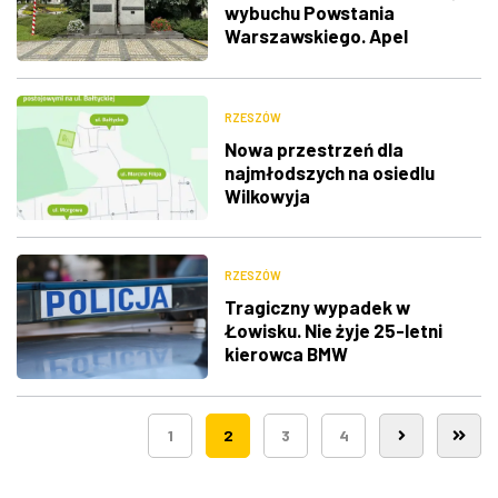
wybuchu Powstania
Warszawskiego. Apel
Pamięci, salwa honorowa i
wspólne śpiewanie
RZESZÓW
Nowa przestrzeń dla
najmłodszych na osiedlu
Wilkowyja
RZESZÓW
Tragiczny wypadek w
Łowisku. Nie żyje 25-letni
kierowca BMW
1
2
3
4