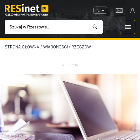
PL
STRONA GŁÓWNA
/
WIADOMOŚCI
/
RZESZÓW
WIADOMOŚCI
INWESTYCJE
REKLAMA
IMPREZY
ROZRYWKA
W KINACH
GASTRONOMIA