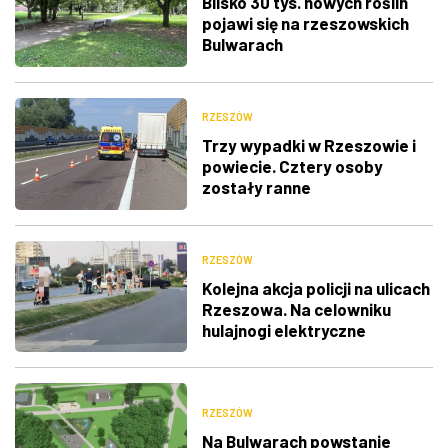
Blisko 30 tys. nowych roślin
pojawi się na rzeszowskich
Bulwarach
RZESZÓW
Trzy wypadki w Rzeszowie i
powiecie. Cztery osoby
zostały ranne
RZESZÓW
Kolejna akcja policji na ulicach
Rzeszowa. Na celowniku
hulajnogi elektryczne
RZESZÓW
Na Bulwarach powstanie