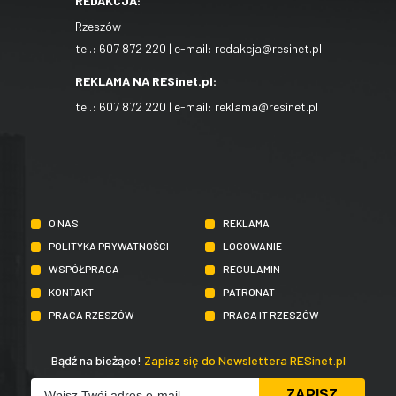
REDAKCJA:
Rzeszów
tel.:
607 872 220
| e-mail:
redakcja@resinet.pl
REKLAMA NA RESinet.pl:
tel.:
607 872 220
| e-mail:
reklama@resinet.pl
O NAS
REKLAMA
POLITYKA PRYWATNOŚCI
LOGOWANIE
WSPÓŁPRACA
REGULAMIN
KONTAKT
PATRONAT
PRACA RZESZÓW
PRACA IT RZESZÓW
Bądź na bieżąco!
Zapisz się do Newslettera RESinet.pl