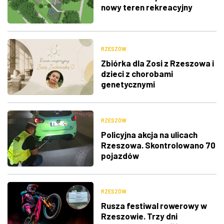
nowy teren rekreacyjny
RZESZÓW
Zbiórka dla Zosi z Rzeszowa i
dzieci z chorobami
genetycznymi
RZESZÓW
Policyjna akcja na ulicach
Rzeszowa. Skontrolowano 70
pojazdów
RZESZÓW
Rusza festiwal rowerowy w
Rzeszowie. Trzy dni