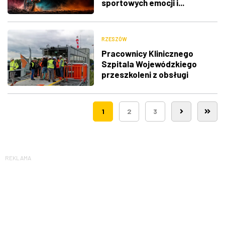
sportowych emocji i...
utrudnienia w ruchu
RZESZÓW
Pracownicy Klinicznego
Szpitala Wojewódzkiego
przeszkoleni z obsługi
nowego lądowiska dla
śmigłowców LPR
1
2
3
REKLAMA