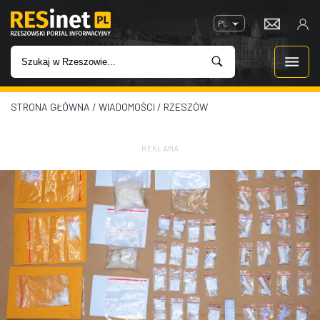
PL
STRONA GŁÓWNA
/
WIADOMOŚCI
/
RZESZÓW
WIADOMOŚCI
INWESTYCJE
REKLAMA
IMPREZY
ROZRYWKA
W KINACH
GASTRONOMIA