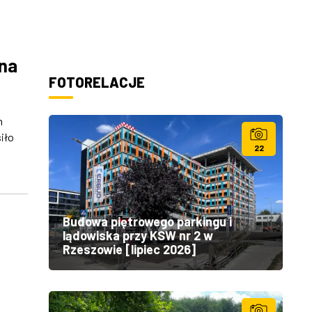
 na
FOTORELACJE
h
iło
22
Budowa piętrowego parkingu i
lądowiska przy KSW nr 2 w
Rzeszowie [lipiec 2026]