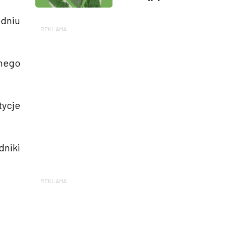
odniu
REKLAMA
lnego
tycje
dniki
REKLAMA