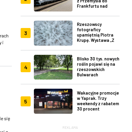
z Przemyśla do
Frankfurtu nad
Menem
Rzeszowscy
fotograficy
3
upamiętnią Piotra
rach
Krupę. Wystawa „Z
 i
lotu ptaka" w RDK
j
Blisko 30 tys. nowych
roślin pojawi się na
4
rzeszowskich
Bulwarach
Wakacyjne promocje
w Yaprak. Trzy
5
weekendy z rabatem
30 procent
e się
REKLAMA
ci z