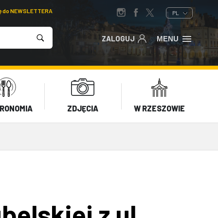
ię do NEWSLETTERA
PL
ZALOGUJ
MENU
RONOMIA
ZDJĘCIA
W RZESZOWIE
elskiej z ul.