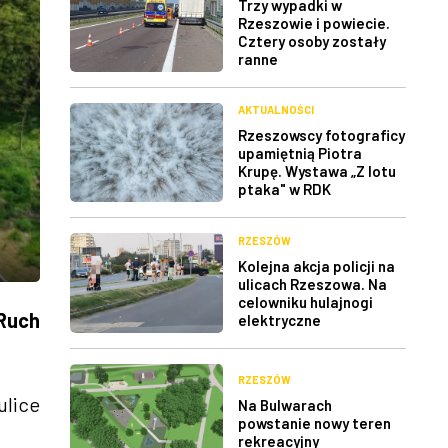
Trzy wypadki w
Rzeszowie i powiecie.
Cztery osoby zostały
ranne
AKTUALNOŚCI
Rzeszowscy fotograficy
upamiętnią Piotra
Krupę. Wystawa „Z lotu
ptaka" w RDK
RZESZÓW
Kolejna akcja policji na
ulicach Rzeszowa. Na
celowniku hulajnogi
 Ruch
elektryczne
RZESZÓW
ulice
Na Bulwarach
powstanie nowy teren
rekreacyjny