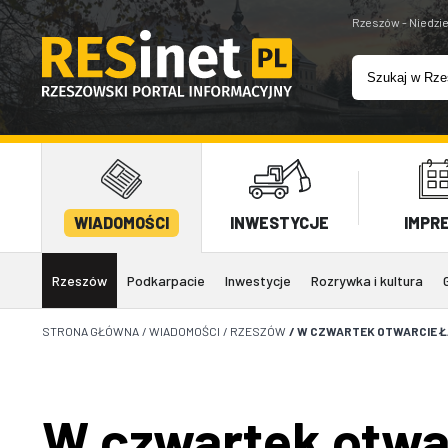
Rzeszów - Niedzie
WIADOMOŚCI
INWESTYCJE
IMPR
Rzeszów
Podkarpacie
Inwestycje
Rozrywka i kultura
STRONA GŁÓWNA
/
WIADOMOŚCI
/
RZESZÓW
/
W CZWARTEK OTWARCIE ŁĄ
W czwartek otwarc