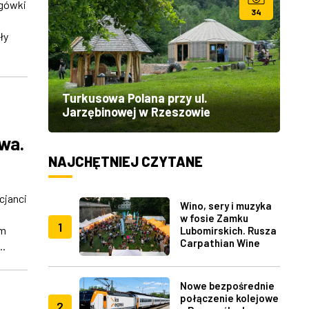
ogówki
34
ły
Turkusowa Polana przy ul.
Jarzębinowej w Rzeszowie
owa.
NAJCHĘTNIEJ CZYTANE
cjanci
Wino, sery i muzyka
w fosie Zamku
1
em
Lubomirskich. Rusza
Carpathian Wine
..
Fest w Rzeszowie
Nowe bezpośrednie
połączenie kolejowe
2