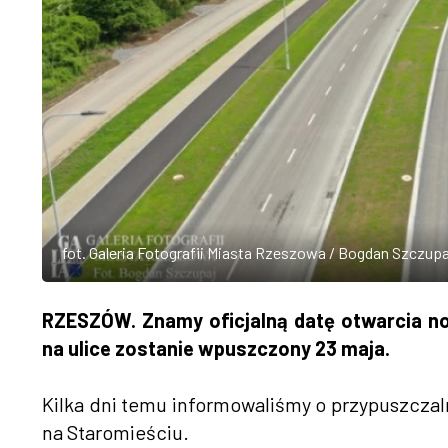
fot. Galeria Fotografii Miasta Rzeszowa / Bogdan Szczupa
RZESZÓW. Znamy oficjalną datę otwarcia now
na ulice zostanie wpuszczony 23 maja.
Kilka dni temu informowaliśmy o przypuszczal
na Staromieściu.