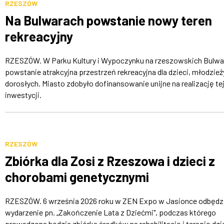
RZESZÓW
Na Bulwarach powstanie nowy teren
rekreacyjny
RZESZÓW. W Parku Kultury i Wypoczynku na rzeszowskich Bulwa
powstanie atrakcyjna przestrzeń rekreacyjna dla dzieci, młodzieży
dorosłych. Miasto zdobyło dofinansowanie unijne na realizację te
inwestycji.
RZESZÓW
Zbiórka dla Zosi z Rzeszowa i dzieci z
chorobami genetycznymi
RZESZÓW. 6 września 2026 roku w ZEN Expo w Jasionce odbędzi
wydarzenie pn. „Zakończenie Lata z Dziećmi", podczas którego
prowadzona będzie zbiórka środków na rehabilitację i terapię dzie