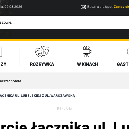
la, 09.08.2026
Bądź na bieżąco!
Zapisz s
EZY
ROZRYWKA
W KINACH
GAST
Gastronomia
CZNIKA UL. LUBELSKIEJ Z UL. WARSZAWSKĄ
REKLAMA
ie łącznika ul. Lub