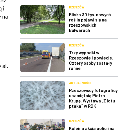
raz
 i
RZESZÓW
Blisko 30 tys. nowych
e na
roślin pojawi się na
rzeszowskich
Bulwarach
RZESZÓW
Trzy wypadki w
Rzeszowie i powiecie.
Cztery osoby zostały
 al.
ranne
AKTUALNOŚCI
Rzeszowscy fotograficy
upamiętnią Piotra
Krupę. Wystawa „Z lotu
ptaka" w RDK
RZESZÓW
Kolejna akcja policji na