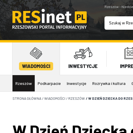
Rzeszów - Niedzie
WIADOMOŚCI
INWESTYCJE
IMPR
Rzeszów
Podkarpacie
Inwestycje
Rozrywka i kultura
STRONA GŁÓWNA
/
WIADOMOŚCI
/
RZESZÓW
/
W DZIEŃ DZIECKA DO RZE
W Dzień Dziecka 