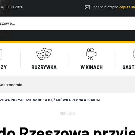
la, 09.08.2026
Bądź na bieżąco!
Zapisz s
EZY
ROZRYWKA
W KINACH
GAST
Gastronomia
SZOWA PRZYJEDZIE SŁODKA CIĘŻARÓWKA PEŁNA ATRAKCJI
REKLAMA
do Rzeszowa przyj