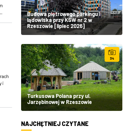
em
..
Budowa piętrowego parkingu i
lądowiska przy KSW nr 2 w
Rzeszowie [lipiec 2026]
34
rach
 i
j
Turkusowa Polana przy ul.
Jarzębinowej w Rzeszowie
NAJCHĘTNIEJ CZYTANE