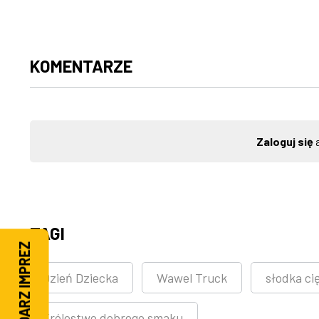
KOMENTARZE
Zaloguj się
a
TAGI
KALENDARZ IMPREZ
Dzień Dziecka
Wawel Truck
słodka c
Królestwo dobrego smaku