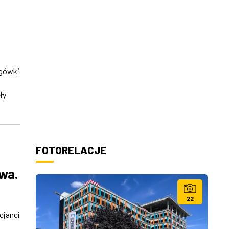
ogówki
ły
FOTORELACJE
owa.
22
cjanci