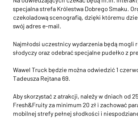
Na odwiedzających czekać będą m.in. interakty
specjalna strefa Królestwa Dobrego Smaku. Org
czekoladową scenografią, dzięki któremu dziec
swój adres e-mail.
Najmłodsi uczestnicy wydarzenia będą mogli
słodyczy oraz odebrać specjalne pudełko z pr
Wawel Truck będzie można odwiedzić 1 czerwca 
Tadeusza Rejtana 69.
Aby skorzystać z atrakcji, należy w dniach od 
Fresh&Fruity za minimum 20 zł i zachować par
mobilnej strefy pełnej słodkości i niespodzian