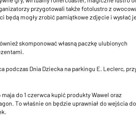
wne gry, wirtualny rollercoaster, magiczne lustro o
anizatorzy przygotowali także fotolustro z owocową
i będą mogły zrobić pamiątkowe zdjęcie i wysłać j
 również skomponować własną paczkę ulubionych
ezentami.
podczas Dnia Dziecka na parkingu E. Leclerc, przy
25 maja do 1 czerwca kupić produkty Wawel oraz
agon. To właśnie on będzie uprawniał do wejścia do
ek.