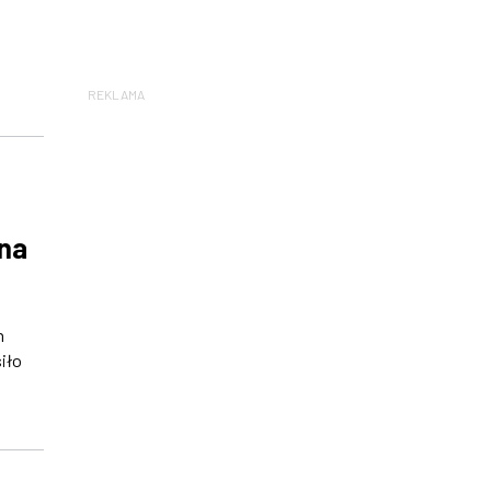
REKLAMA
 na
h
iło