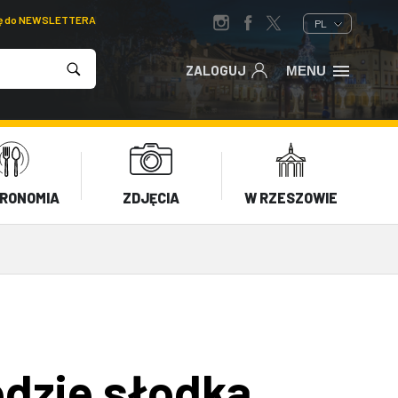
ię do NEWSLETTERA
PL
ZALOGUJ
MENU
RONOMIA
ZDJĘCIA
W RZESZOWIE
edzie słodka