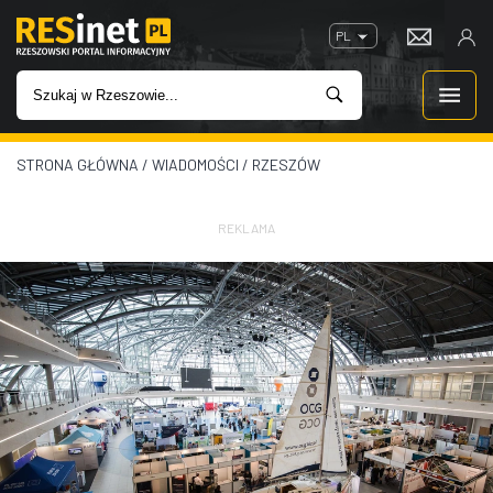
PL
STRONA GŁÓWNA
/
WIADOMOŚCI
/
RZESZÓW
WIADOMOŚCI
INWESTYCJE
REKLAMA
IMPREZY
ROZRYWKA
W KINACH
GASTRONOMIA