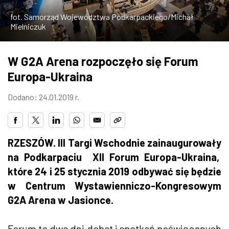
ZDJĘCIA
fot. Samorząd Województwa Podkarpackiego/Michał
Mielniczuk
W RZESZOWIE
W G2A Arena rozpoczęło się Forum
Europa-Ukraina
Dodano: 24.01.2019 r.
RZESZÓW. III Targi Wschodnie zainaugurowały
na Podkarpaciu XII Forum Europa-Ukraina,
które 24 i 25 stycznia 2019 odbywać się będzie
w Centrum Wystawienniczo-Kongresowym
G2A Arena w Jasionce.
Forum to dwa dni debat i spotkań poświęconych