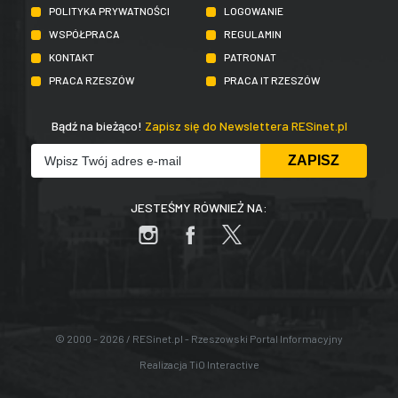
POLITYKA PRYWATNOŚCI
LOGOWANIE
WSPÓŁPRACA
REGULAMIN
KONTAKT
PATRONAT
PRACA RZESZÓW
PRACA IT RZESZÓW
Bądź na bieżąco!
Zapisz się do Newslettera RESinet.pl
JESTEŚMY RÓWNIEŻ NA:
© 2000 - 2026 / RESinet.pl - Rzeszowski Portal Informacyjny
Realizacja
TiO Interactive