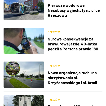
Pierwsze wodorowe
Nesobusy wyjechały na ulice
Rzeszowa
RZESZÓW
Surowe konsekwencje za
brawurową jazdę. 40-latka
pędziła Porsche prawie 180
km/h
RZESZÓW
Nowa organizacja ruchu na
skrzyżowaniu al.
Krzyżanowskiego i al. Armii
Krajowej
RZESZÓW