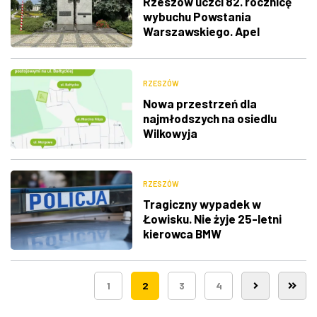
Rzeszów uczci 82. rocznicę
wybuchu Powstania
Warszawskiego. Apel
Pamięci, salwa honorowa i
wspólne śpiewanie
RZESZÓW
Nowa przestrzeń dla
najmłodszych na osiedlu
Wilkowyja
RZESZÓW
Tragiczny wypadek w
Łowisku. Nie żyje 25-letni
kierowca BMW
1
2
3
4