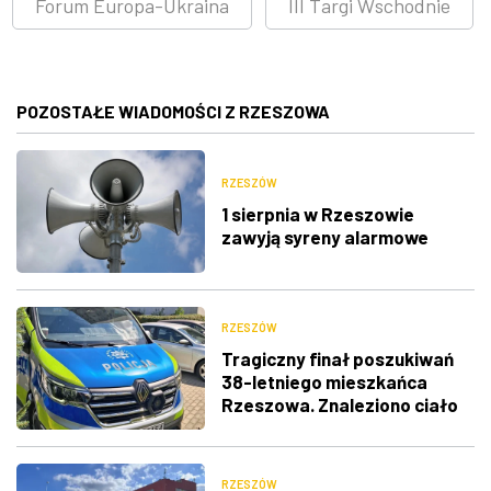
Forum Europa-Ukraina
III Targi Wschodnie
POZOSTAŁE WIADOMOŚCI Z RZESZOWA
RZESZÓW
1 sierpnia w Rzeszowie
zawyją syreny alarmowe
RZESZÓW
Tragiczny finał poszukiwań
38-letniego mieszkańca
Rzeszowa. Znaleziono ciało
RZESZÓW