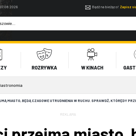
 07.08.2026
Bądź na bieżąco!
Zapisz s
EZY
ROZRYWKA
W KINACH
GAST
Gastronomia
JMĄ MIASTO, BĘDĄ CZASOWE UTRUDNIENIA W RUCHU. SPRAWDŹ, KTÓRĘDY PR
REKLAMA
ci przejmą miasto,