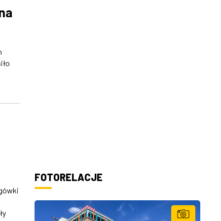
 na
h
iło
FOTORELACJE
ogówki
ły