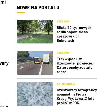
ymi
NOWE NA PORTALU
RZESZÓW
Blisko 30 tys. nowych
roślin pojawi się na
rzeszowskich
Bulwarach
RZESZÓW
Trzy wypadki w
wary
Rzeszowie i powiecie.
Cztery osoby zostały
ranne
AKTUALNOŚCI
Rzeszowscy fotograficy
upamiętnią Piotra
Krupę. Wystawa „Z lotu
ptaka" w RDK
kiej