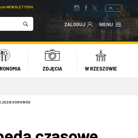
ię do NEWSLETTERA
PL
ZALOGUJ
MENU
RONOMIA
ZDJĘCIA
W RZESZOWIE
ZEJDZIE KOROWÓD
 będą czasowe