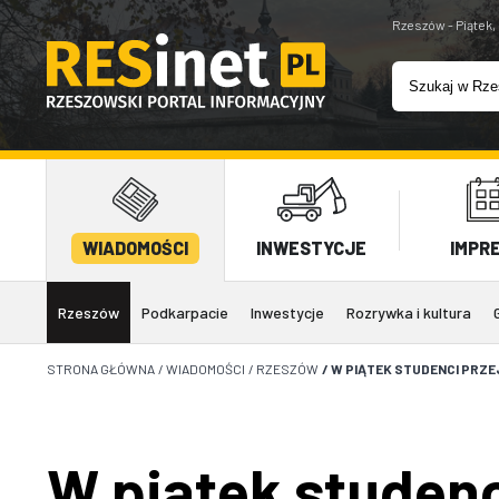
Rzeszów - Piątek,
WIADOMOŚCI
INWESTYCJE
IMPR
Rzeszów
Podkarpacie
Inwestycje
Rozrywka i kultura
STRONA GŁÓWNA
/
WIADOMOŚCI
/
RZESZÓW
/
W PIĄTEK STUDENCI PRZE
W piątek studen