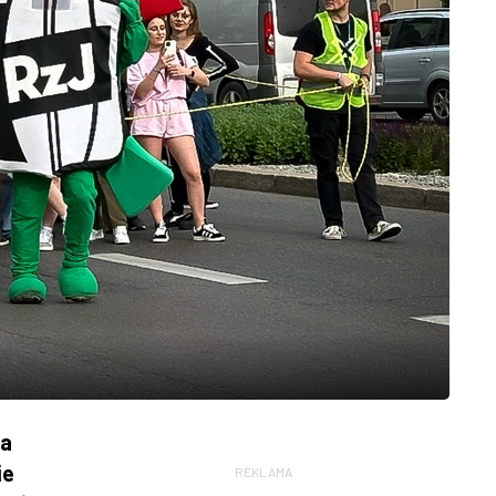
ia
ie
REKLAMA