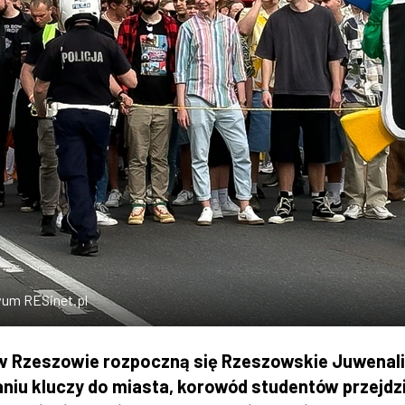
wum RESinet.pl
 w Rzeszowie rozpoczną się Rzeszowskie Juwenal
niu kluczy do miasta, korowód studentów przejdz