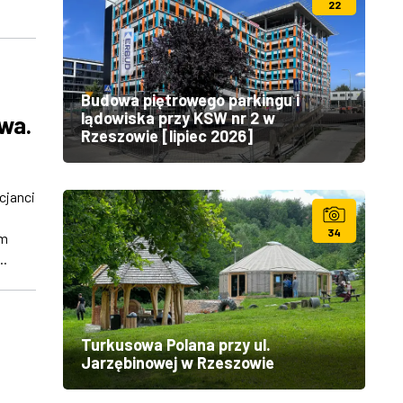
22
Budowa piętrowego parkingu i
lądowiska przy KSW nr 2 w
owa.
Rzeszowie [lipiec 2026]
cjanci
34
em
..
Turkusowa Polana przy ul.
Jarzębinowej w Rzeszowie