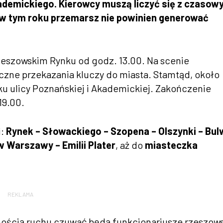
demickiego. Kierowcy muszą liczyć się z czasow
— w tym roku przemarsz nie powinien generować
rzeszowskim Rynku od godz. 13.00. Na scenie
czne przekazania kluczy do miasta. Stamtąd, około
u ulicy Poznańskiej i Akademickiej. Zakończenie
19.00.
i:
Rynek – Słowackiego – Szopena – Olszynki – Bul
 Warszawy – Emilii Plater
, aż do
miasteczka
REKLAMA
ością ruchu czuwać będą funkcjonariusze rzeszows