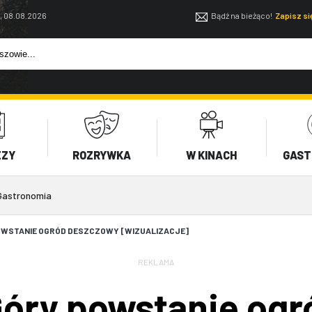
, 08.08.2026
Bądź na bieżąco!
Zapisz s
EZY
ROZRYWKA
W KINACH
GAST
Gastronomia
POWSTANIE OGRÓD DESZCZOWY [WIZUALIZACJE]
REKLAMA
 Góry powstanie og