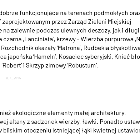
 dobrze funkcjonujące na terenach podmokłych ora
 zaprojektowanym przez Zarząd Zieleni Miejskiej
 na zalewnie podczas ulewnych deszczy, jak i dług
a czarna ,Lanciniata’, krzewy - Wierzba purpurowa ,
o’, Rozchodnik okazały ‘Matrona’, Rudbekia błyskotliw
a japońska ‘Hameln’, Kosaciec syberyjski, Knieć bło
 ‘Robert’ i Skrzyp zimowy ‘Robustum’.
REKLAMA
wnież ekologiczne elementy małej architektury.
ej altany z sadzonek wierzby, ławki. Ponadto usta
w bliskim otoczeniu istniejącej łąki kwietnej ustawi