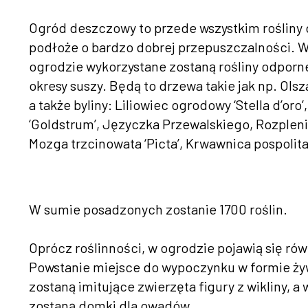
Ogród deszczowy to przede wszystkim rośliny
podłoże o bardzo dobrej przepuszczalności. W
ogrodzie wykorzystane zostaną rośliny odporne
okresy suszy. Będą to drzewa takie jak np. Olsz
a także byliny: Liliowiec ogrodowy ‘Stella d’or
‘Goldstrum’, Języczka Przewalskiego, Rozplenic
Mozga trzcinowata ‘Picta’, Krwawnica pospolita
W sumie posadzonych zostanie 1700 roślin.
Oprócz roślinności, w ogrodzie pojawią się ró
Powstanie miejsce do wypoczynku w formie żyw
zostaną imitujące zwierzęta figury z wikliny, a 
zostaną domki dla owadów.