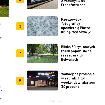
z Przemyśla do
Frankfurtu nad
Menem
Rzeszowscy
fotograficy
3
upamiętnią Piotra
Krupę. Wystawa „Z
lotu ptaka" w RDK
Blisko 30 tys. nowych
roślin pojawi się na
4
rzeszowskich
Bulwarach
Wakacyjne promocje
w Yaprak. Trzy
5
weekendy z rabatem
30 procent
REKLAMA