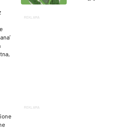
z
REKLAMA
ie
Nana’
a
tna,
REKLAMA
wione
one