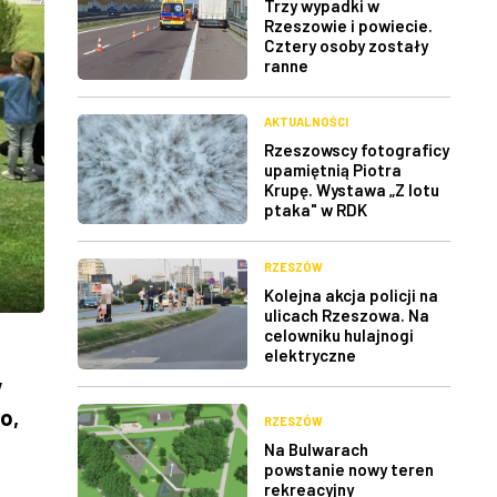
Trzy wypadki w
Rzeszowie i powiecie.
Cztery osoby zostały
ranne
AKTUALNOŚCI
Rzeszowscy fotograficy
upamiętnią Piotra
Krupę. Wystawa „Z lotu
ptaka" w RDK
RZESZÓW
Kolejna akcja policji na
ulicach Rzeszowa. Na
celowniku hulajnogi
elektryczne
y
o,
RZESZÓW
Na Bulwarach
powstanie nowy teren
rekreacyjny