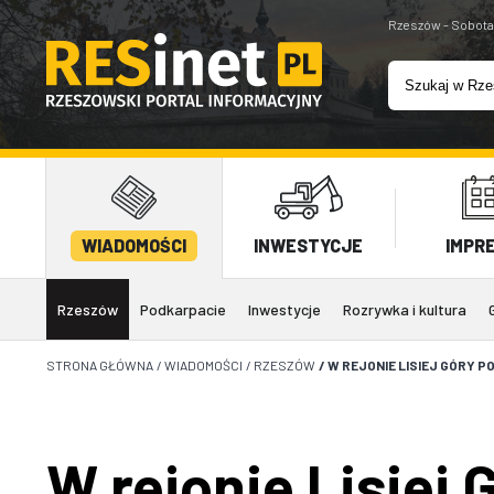
Rzeszów - Sobota
WIADOMOŚCI
INWESTYCJE
IMPR
Rzeszów
Podkarpacie
Inwestycje
Rozrywka i kultura
STRONA GŁÓWNA
/
WIADOMOŚCI
/
RZESZÓW
/
W REJONIE LISIEJ GÓRY 
W rejonie Lisiej