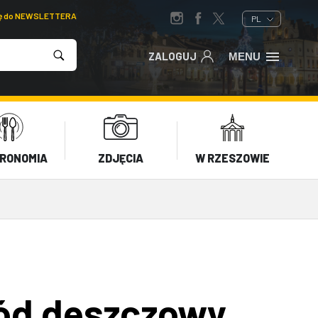
ię do NEWSLETTERA
PL
ZALOGUJ
MENU
RONOMIA
ZDJĘCIA
W RZESZOWIE
ród deszczowy