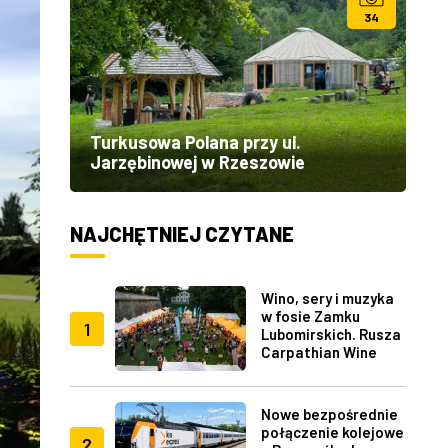
34
Turkusowa Polana przy ul.
Jarzębinowej w Rzeszowie
NAJCHĘTNIEJ CZYTANE
Wino, sery i muzyka
w fosie Zamku
1
Lubomirskich. Rusza
Carpathian Wine
Fest w Rzeszowie
Nowe bezpośrednie
połączenie kolejowe
2