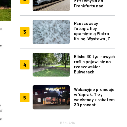
z Przemyśla do
Frankfurtu nad
Menem
Rzeszowscy
fotograficy
3
upamiętnią Piotra
Krupę. Wystawa „Z
lotu ptaka" w RDK
Blisko 30 tys. nowych
roślin pojawi się na
4
rzeszowskich
Bulwarach
Wakacyjne promocje
w Yaprak. Trzy
5
weekendy z rabatem
30 procent
REKLAMA