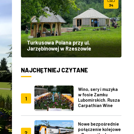
34
Turkusowa Polana przy ul.
Jarzębinowej w Rzeszowie
NAJCHĘTNIEJ CZYTANE
Wino, sery i muzyka
w fosie Zamku
1
Lubomirskich. Rusza
Carpathian Wine
Fest w Rzeszowie
Nowe bezpośrednie
połączenie kolejowe
2