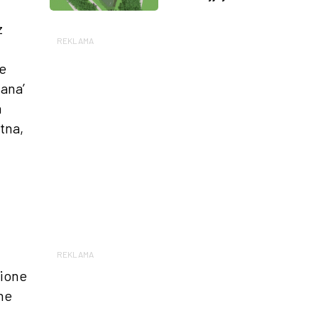
z
REKLAMA
ie
Nana’
a
tna,
REKLAMA
wione
one