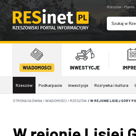
Rzeszów - Piątek,
WIADOMOŚCI
INWESTYCJE
IMPR
Rzeszów
Podkarpacie
Inwestycje
Rozrywka i kultura
STRONA GŁÓWNA
/
WIADOMOŚCI
/
RZESZÓW
/
W REJONIE LISIEJ GÓRY 
W rejonie Lisiej