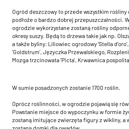
Ogród deszczowy to przede wszystkim rośliny
podłoże o bardzo dobrej przepuszczalności. W
ogrodzie wykorzystane zostaną rośliny odporne
okresy suszy. Będą to drzewa takie jak np. Olsz
a także byliny: Liliowiec ogrodowy ‘Stella d’or
‘Goldstrum’, Języczka Przewalskiego, Rozplenic
Mozga trzcinowata ‘Picta’, Krwawnica pospolita
W sumie posadzonych zostanie 1700 roślin.
Oprócz roślinności, w ogrodzie pojawią się ró
Powstanie miejsce do wypoczynku w formie żyw
zostaną imitujące zwierzęta figury z wikliny, a 
zostaną domki dla owadów.