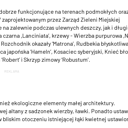
 dobrze funkcjonujące na terenach podmokłych ora
 zaprojektowanym przez Zarząd Zieleni Miejskiej
 na zalewnie podczas ulewnych deszczy, jak i dług
a czarna ,Lanciniata’, krzewy - Wierzba purpurowa ,
o’, Rozchodnik okazały ‘Matrona’, Rudbekia błyskotliw
a japońska ‘Hameln’, Kosaciec syberyjski, Knieć bło
 ‘Robert’ i Skrzyp zimowy ‘Robustum’.
REKLAMA
wnież ekologiczne elementy małej architektury.
ej altany z sadzonek wierzby, ławki. Ponadto usta
w bliskim otoczeniu istniejącej łąki kwietnej ustawi