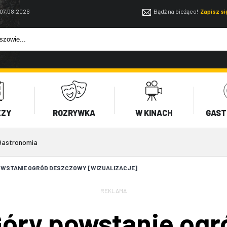
 07.08.2026
Bądź na bieżąco!
Zapisz s
EZY
ROZRYWKA
W KINACH
GAST
Gastronomia
POWSTANIE OGRÓD DESZCZOWY [WIZUALIZACJE]
REKLAMA
 Góry powstanie og