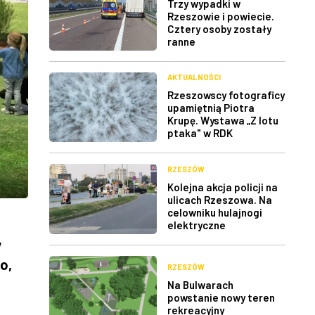
Trzy wypadki w
Rzeszowie i powiecie.
Cztery osoby zostały
ranne
AKTUALNOŚCI
Rzeszowscy fotograficy
upamiętnią Piotra
Krupę. Wystawa „Z lotu
ptaka" w RDK
RZESZÓW
Kolejna akcja policji na
ulicach Rzeszowa. Na
celowniku hulajnogi
elektryczne
y
o,
RZESZÓW
Na Bulwarach
powstanie nowy teren
rekreacyjny