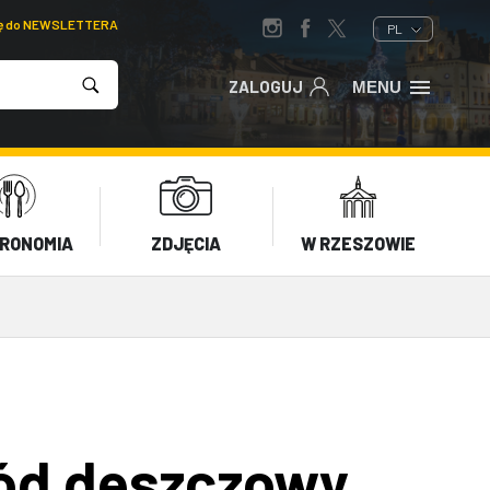
ię do NEWSLETTERA
PL
ZALOGUJ
MENU
RONOMIA
ZDJĘCIA
W RZESZOWIE
ród deszczowy