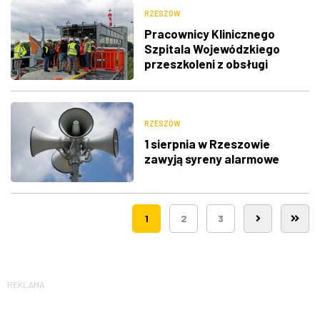
RZESZÓW
Pracownicy Klinicznego
Szpitala Wojewódzkiego
przeszkoleni z obsługi
nowego lądowiska dla
śmigłowców LPR
RZESZÓW
1 sierpnia w Rzeszowie
zawyją syreny alarmowe
1
2
3
REKLAMA