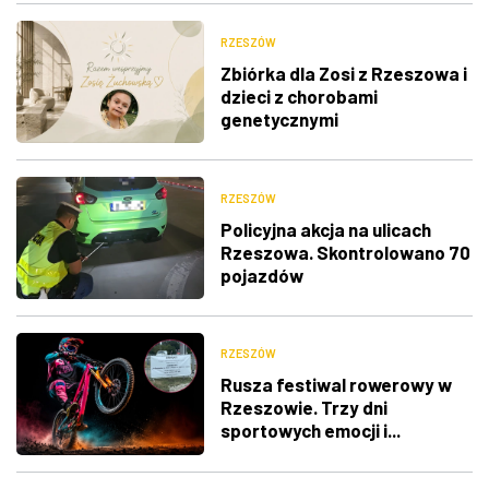
RZESZÓW
Zbiórka dla Zosi z Rzeszowa i
dzieci z chorobami
genetycznymi
RZESZÓW
Policyjna akcja na ulicach
Rzeszowa. Skontrolowano 70
pojazdów
RZESZÓW
Rusza festiwal rowerowy w
Rzeszowie. Trzy dni
sportowych emocji i...
utrudnienia w ruchu