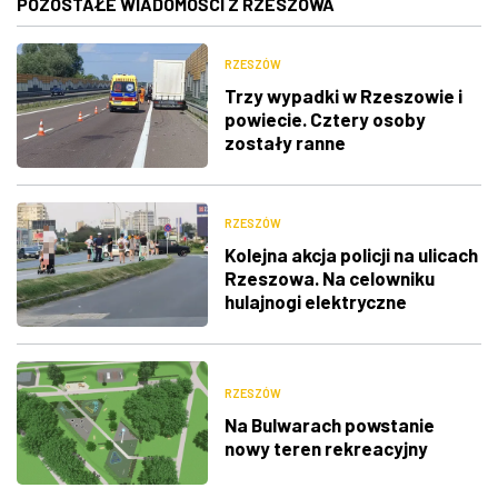
POZOSTAŁE WIADOMOŚCI Z RZESZOWA
RZESZÓW
Trzy wypadki w Rzeszowie i
powiecie. Cztery osoby
zostały ranne
RZESZÓW
Kolejna akcja policji na ulicach
Rzeszowa. Na celowniku
hulajnogi elektryczne
RZESZÓW
Na Bulwarach powstanie
nowy teren rekreacyjny