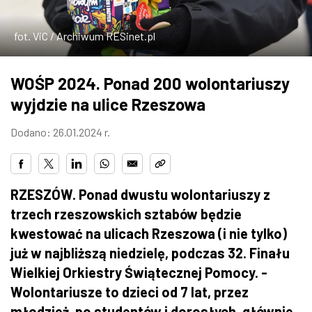
ZDJĘCIA
fot. ViC / Archiwum RESinet.pl
W RZESZOWIE
WOŚP 2024. Ponad 200 wolontariuszy
wyjdzie na ulice Rzeszowa
Dodano: 26.01.2024 r.
RZESZÓW. Ponad dwustu wolontariuszy z
trzech rzeszowskich sztabów będzie
kwestować na ulicach Rzeszowa (i nie tylko)
już w najbliższą niedzielę, podczas 32. Finału
Wielkiej Orkiestry Świątecznej Pomocy. -
Wolontariusze to dzieci od 7 lat, przez
młodzież, po studentów i dorosłych, głównie