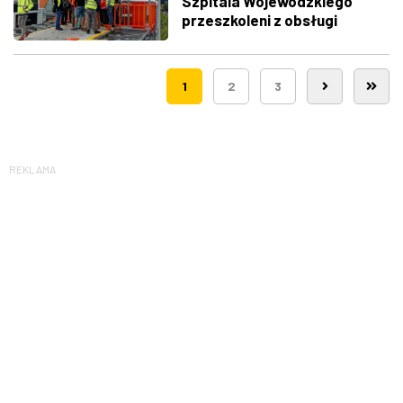
Szpitala Wojewódzkiego
przeszkoleni z obsługi
nowego lądowiska dla
śmigłowców LPR
1
2
3
REKLAMA