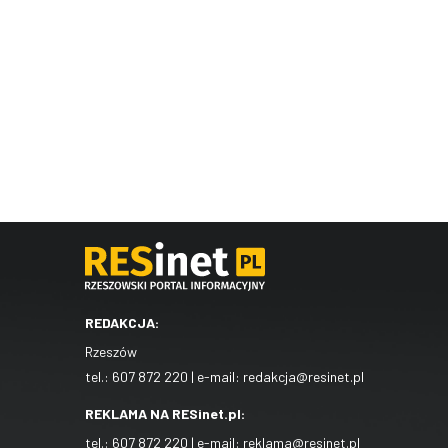
REDAKCJA:
Rzeszów
tel.:
607 872 220
| e-mail:
redakcja@resinet.pl
REKLAMA NA RESinet.pl:
tel.:
607 872 220
| e-mail:
reklama@resinet.pl