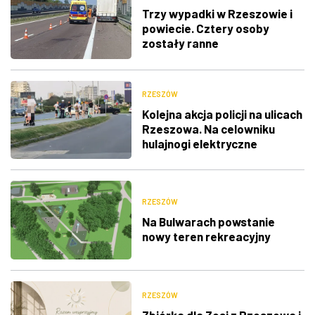
Trzy wypadki w Rzeszowie i
powiecie. Cztery osoby
zostały ranne
RZESZÓW
Kolejna akcja policji na ulicach
Rzeszowa. Na celowniku
hulajnogi elektryczne
RZESZÓW
Na Bulwarach powstanie
nowy teren rekreacyjny
RZESZÓW
Zbiórka dla Zosi z Rzeszowa i