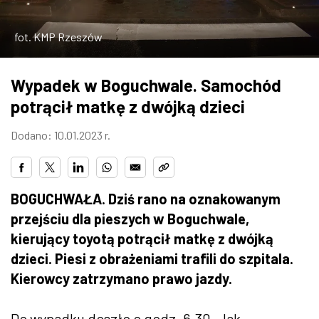
ZDJĘCIA
fot. KMP Rzeszów
W RZESZOWIE
Wypadek w Boguchwale. Samochód
potrącił matkę z dwójką dzieci
Dodano: 10.01.2023 r.
BOGUCHWAŁA. Dziś rano na oznakowanym
przejściu dla pieszych w Boguchwale,
kierujący toyotą potrącił matkę z dwójką
dzieci. Piesi z obrażeniami trafili do szpitala.
Kierowcy zatrzymano prawo jazdy.
Do wypadku doszło o godz. 6.30. Jak