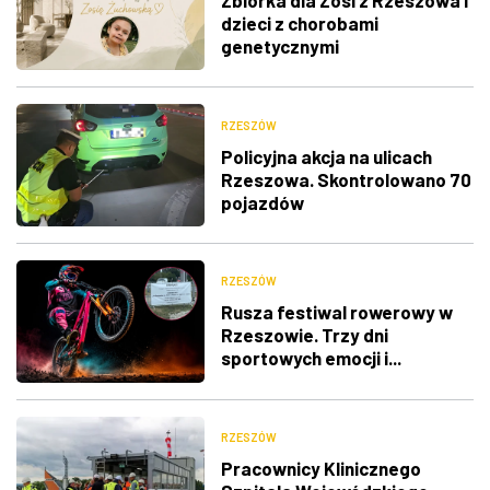
dzieci z chorobami
genetycznymi
RZESZÓW
Policyjna akcja na ulicach
Rzeszowa. Skontrolowano 70
pojazdów
RZESZÓW
Rusza festiwal rowerowy w
Rzeszowie. Trzy dni
sportowych emocji i...
utrudnienia w ruchu
RZESZÓW
Pracownicy Klinicznego