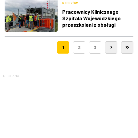
RZESZÓW
Pracownicy Klinicznego
Szpitala Wojewódzkiego
przeszkoleni z obsługi
nowego lądowiska dla
śmigłowców LPR
1
2
3
REKLAMA