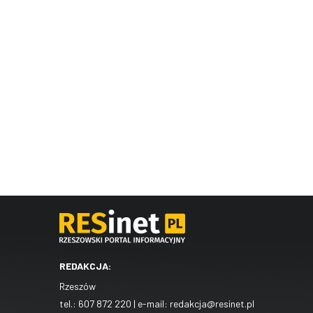
REDAKCJA:
Rzeszów
tel.:
607 872 220
| e-mail:
redakcja@resinet.pl