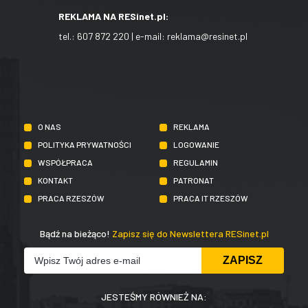
REKLAMA NA RESinet.pl:
tel.:
607 872 220
| e-mail:
reklama@resinet.pl
O NAS
REKLAMA
POLITYKA PRYWATNOŚCI
LOGOWANIE
WSPÓŁPRACA
REGULAMIN
KONTAKT
PATRONAT
PRACA RZESZÓW
PRACA IT RZESZÓW
Bądź na bieżąco!
Zapisz się do Newslettera RESinet.pl
JESTEŚMY RÓWNIEŻ NA: