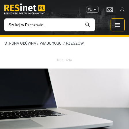
PL
STRONA GŁÓWNA
/
WIADOMOŚCI
/
RZESZÓW
WIADOMOŚCI
INWESTYCJE
REKLAMA
IMPREZY
ROZRYWKA
W KINACH
GASTRONOMIA