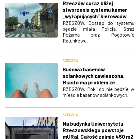
Rzeszów coraz bliżej
stworzenia systemu kamer
„wyłapujących” kierowców
przejeżdżających na
RZESZÓW. Dostęp do systemu
będzie miała Policja, Straż
czerwonym świetle
Pożarna oraz Pogotowie
Ratunkowe.
RZESZÓW
Budowa basenów
solankowych zawieszona.
Miasto ma problem ze
znalezieniem terenu
RZESZÓW. Póki co nie będzie w
mieście basenów solankowych.
RZESZÓW
Na budynku Uniwersytetu
Rzeszowskiego powstaje
mURal. Całość zajmie 450 m2