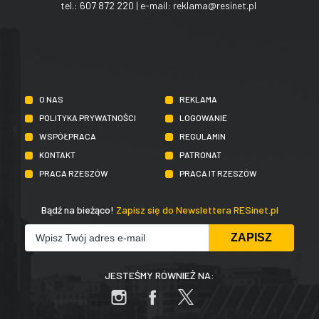
tel.:
607 872 220
| e-mail:
reklama@resinet.pl
O NAS
REKLAMA
POLITYKA PRYWATNOŚCI
LOGOWANIE
WSPÓŁPRACA
REGULAMIN
KONTAKT
PATRONAT
PRACA RZESZÓW
PRACA IT RZESZÓW
Bądź na bieżąco!
Zapisz się do Newslettera RESinet.pl
JESTEŚMY RÓWNIEŻ NA: