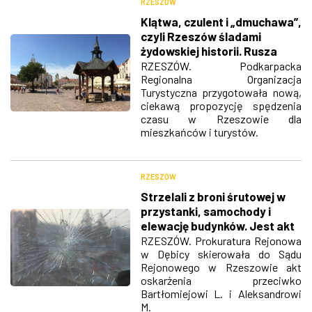
RZESZÓW
Klątwa, czulent i „dmuchawa”,
czyli Rzeszów śladami
żydowskiej historii. Rusza
specjalna trasa turystyczna
RZESZÓW. Podkarpacka
Regionalna Organizacja
Turystyczna przygotowała nową,
ciekawą propozycję spędzenia
czasu w Rzeszowie dla
mieszkańców i turystów.
RZESZÓW
Strzelali z broni śrutowej w
przystanki, samochody i
elewację budynków. Jest akt
oskarżenia
RZESZÓW. Prokuratura Rejonowa
w Dębicy skierowała do Sądu
Rejonowego w Rzeszowie akt
oskarżenia przeciwko
Bartłomiejowi L. i Aleksandrowi
M.