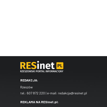
REDAKCJA:
Rzeszów
tel.:
607 872 220
| e-mail:
redakcja@resinet.pl
REKLAMA NA RESinet.pl: