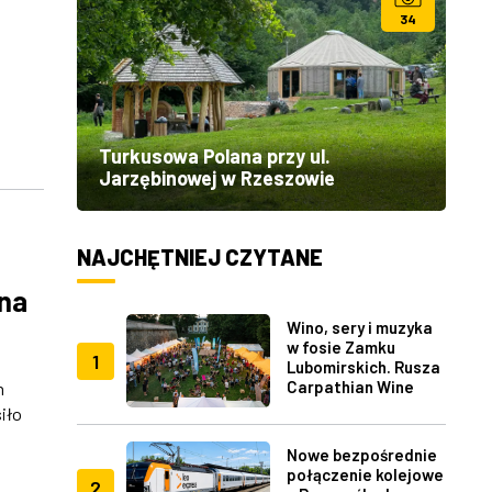
34
Turkusowa Polana przy ul.
Jarzębinowej w Rzeszowie
NAJCHĘTNIEJ CZYTANE
 na
Wino, sery i muzyka
w fosie Zamku
1
Lubomirskich. Rusza
Carpathian Wine
h
Fest w Rzeszowie
iło
Nowe bezpośrednie
połączenie kolejowe
2