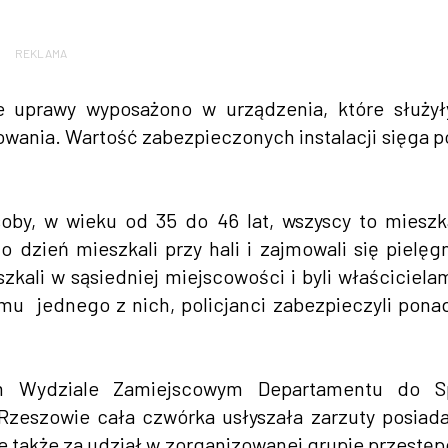
REKLAMA
e uprawy wyposażono w urządzenia, które służy
lowania. Wartość zabezpieczonych instalacji sięga 
osoby, w wieku od 35 do 46 lat, wszyscy to miesz
 dzień mieszkali przy hali i zajmowali się pielęg
szkali w sąsiedniej miejscowości i byli właścicielam
mu jednego z nich, policjanci zabezpieczyli pona
im Wydziale Zamiejscowym Departamentu do S
Rzeszowie cała czwórka usłyszała zarzuty posiada
 także za udział w zorganizowanej grupie przestęp