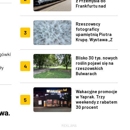
z Przemyśla do
Frankfurtu nad
Menem
Rzeszowscy
fotograficy
3
upamiętnią Piotra
Krupę. Wystawa „Z
lotu ptaka" w RDK
ogówki
Blisko 30 tys. nowych
roślin pojawi się na
4
ły
rzeszowskich
Bulwarach
Wakacyjne promocje
w Yaprak. Trzy
5
weekendy z rabatem
30 procent
owa.
REKLAMA