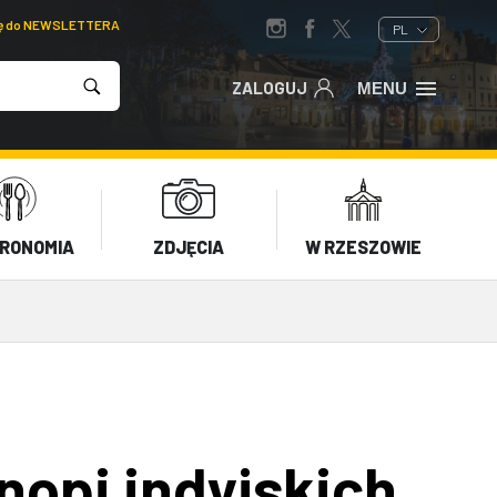
ię do NEWSLETTERA
PL
ZALOGUJ
MENU
RONOMIA
ZDJĘCIA
W RZESZOWIE
opi indyjskich.