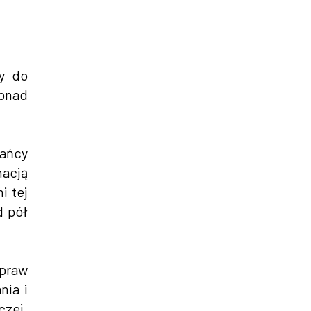
ły do
ponad
kańcy
nacją
i tej
d pół
praw
nia i
czej.