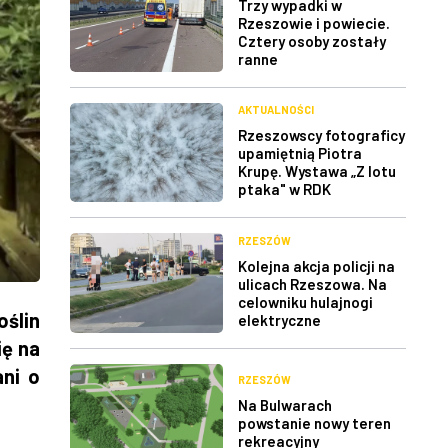
Trzy wypadki w
Rzeszowie i powiecie.
Cztery osoby zostały
ranne
AKTUALNOŚCI
Rzeszowscy fotograficy
upamiętnią Piotra
Krupę. Wystawa „Z lotu
ptaka" w RDK
RZESZÓW
Kolejna akcja policji na
ulicach Rzeszowa. Na
celowniku hulajnogi
oślin
elektryczne
ię na
ani o
RZESZÓW
Na Bulwarach
powstanie nowy teren
rekreacyjny