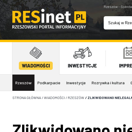
Rzeszów - Sobota
WIADOMOŚCI
INWESTYCJE
IMPR
Rzeszów
Podkarpacie
Inwestycje
Rozrywka i kultura
STRONA GŁÓWNA
/
WIADOMOŚCI
/
RZESZÓW
/
ZLIKWIDOWANO NIELEGALN
Zlikwidowano nie