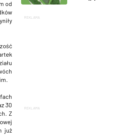
im od
odków
REKLAMA
yniły
czość
artek
iału
dwóch
im.
efach
az 30
REKLAMA
ch. Z
kowej
h już