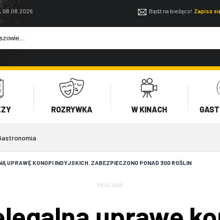
, 08.08.2026
Bądź na bieżąco!
Zapisz s
EZY
ROZRYWKA
W KINACH
GAST
Gastronomia
Ą UPRAWĘ KONOPI INDYJSKICH. ZABEZPIECZONO PONAD 300 ROŚLIN
REKLAMA
legalną uprawę kon