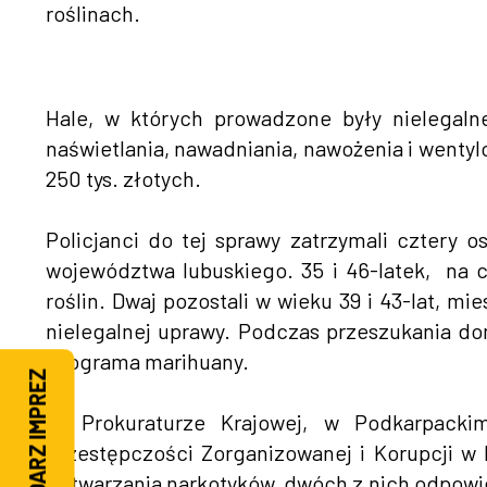
roślinach.
Hale, w których prowadzone były nielegaln
naświetlania, nawadniania, nawożenia i wenty
250 tys. złotych.
Policjanci do tej sprawy zatrzymali cztery 
województwa lubuskiego. 35 i 46-latek, na co
roślin. Dwaj pozostali w wieku 39 i 43-lat, mie
nielegalnej uprawy. Podczas przeszukania do
kilograma marihuany.
KALENDARZ IMPREZ
W Prokuraturze Krajowej, w Podkarpack
Przestępczości Zorganizowanej i Korupcji w 
wytwarzania narkotyków, dwóch z nich odpowie