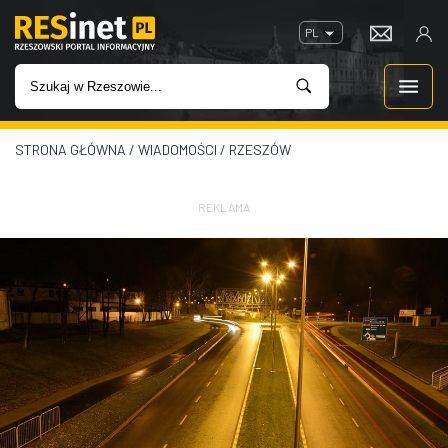
PL
STRONA GŁÓWNA
/
WIADOMOŚCI
/
RZESZÓW
WIADOMOŚCI
INWESTYCJE
REKLAMA
IMPREZY
ROZRYWKA
W KINACH
GASTRONOMIA