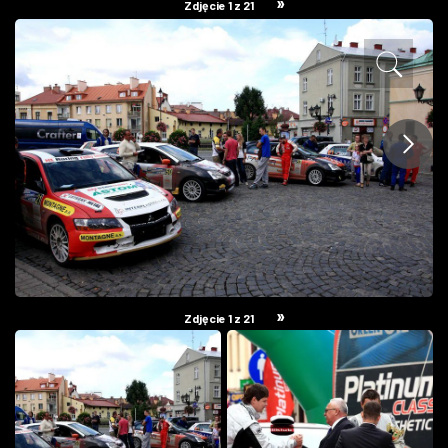
»
Zdjęcie 1 z 21
ZDJĘCIA
W RZESZOWIE
»
Zdjęcie 1 z 21