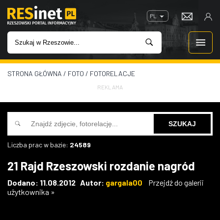
PL
STRONA GŁÓWNA
/
FOTO
/
FOTORELACJE
WIADOMOŚCI
REKLAMA
INWESTYCJE
IMPREZY
Liczba prac w bazie:
24589
ROZRYWKA
21 Rajd Rzeszowski rozdanie nagród
W KINACH
Dodano: 11.08.2012 Autor:
gargala00
Przejdź do galerii
użytkownika »
GASTRONOMIA