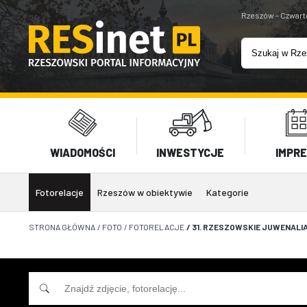
Rzeszów - Czwart
WIADOMOŚCI
INWESTYCJE
IMPR
Fotorelacje
Rzeszów w obiektywie
Kategorie
STRONA GŁÓWNA
/
FOTO
/
FOTORELACJE
/
31. RZESZOWSKIE JUWENALIA