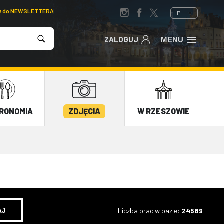
ię do NEWSLETTERA
PL
ZALOGUJ
MENU
RONOMIA
ZDJĘCIA
W RZESZOWIE
Liczba prac w bazie:
24589