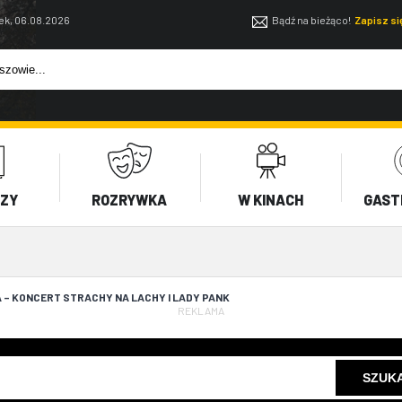
ek, 06.08.2026
Bądź na bieżąco!
Zapisz s
EZY
ROZRYWKA
W KINACH
GAST
 – KONCERT STRACHY NA LACHY I LADY PANK
REKLAMA