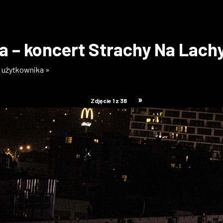
a – koncert Strachy Na Lachy
ii użytkownika »
»
Zdjęcie 1 z 38