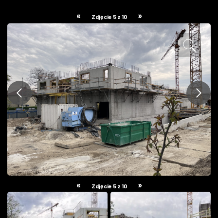
ZDJĘCIA
«
»
Zdjęcie 5 z 10
W RZESZOWIE
«
»
Zdjęcie 5 z 10