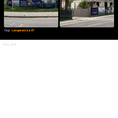
Tagi:
Langiewicza 37
REKLAMA