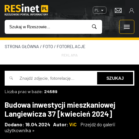
PL
STRONA GŁÓWNA
/
FOTO
/
FOTORELACJE
WIADOMOŚCI
REKLAMA
INWESTYCJE
IMPREZY
Liczba prac w bazie:
24589
ROZRYWKA
Budowa inwestycji mieszkaniowej
Langiewicza 37 [kwiecień 2024]
W KINACH
Dodano: 16.04.2024 Autor:
ViC
Przejdź do galerii
użytkownika »
GASTRONOMIA