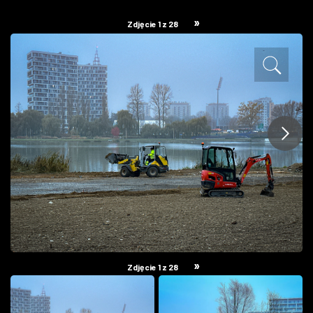
ZDJĘCIA
»
Zdjęcie 1 z 28
W RZESZOWIE
»
Zdjęcie 1 z 28