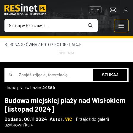
PL
STRONA GŁÓWNA
/
FOTO
/
FOTORELACJE
WIADOMOŚCI
REKLAMA
INWESTYCJE
IMPREZY
Liczba prac w bazie:
24589
ROZRYWKA
Budowa miejskiej plaży nad Wisłokiem
[listopad 2024]
W KINACH
Dodano: 08.11.2024 Autor:
ViC
Przejdź do galerii
użytkownika »
GASTRONOMIA