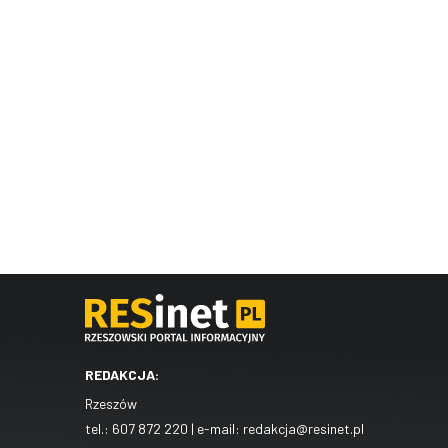
REDAKCJA:
Rzeszów
tel.:
607 872 220
| e-mail:
redakcja@resinet.pl