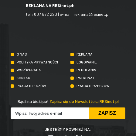
REKLAMA NA RESinet.pl:
tel.:
607 872 220
| e-mail:
reklama@resinet.pl
O NAS
REKLAMA
POLITYKA PRYWATNOŚCI
LOGOWANIE
WSPÓŁPRACA
REGULAMIN
KONTAKT
PATRONAT
PRACA RZESZÓW
PRACA IT RZESZÓW
Bądź na bieżąco!
Zapisz się do Newslettera RESinet.pl
JESTEŚMY RÓWNIEŻ NA: