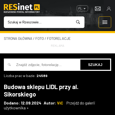
PL
STRONA GŁÓWNA
/
FOTO
/
FOTORELACJE
WIADOMOŚCI
REKLAMA
INWESTYCJE
IMPREZY
Liczba prac w bazie:
24589
ROZRYWKA
Budowa sklepu LIDL przy al.
Sikorskiego
W KINACH
Dodano: 12.09.2024 Autor:
ViC
Przejdź do galerii
użytkownika »
GASTRONOMIA