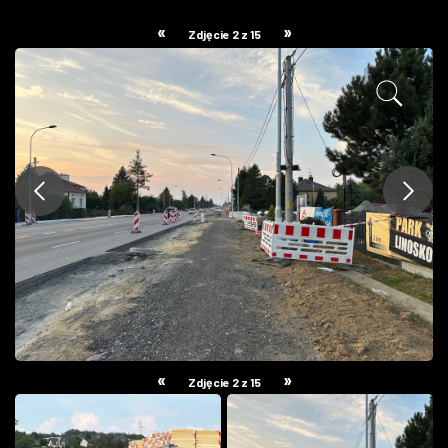
ZDJĘCIA
«
»
Zdjęcie 2 z 15
W RZESZOWIE
«
»
Zdjęcie 2 z 15