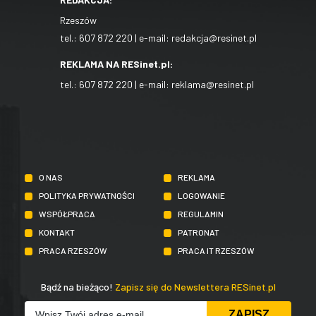
Rzeszów
tel.:
607 872 220
| e-mail:
redakcja@resinet.pl
REKLAMA NA RESinet.pl:
tel.:
607 872 220
| e-mail:
reklama@resinet.pl
O NAS
REKLAMA
POLITYKA PRYWATNOŚCI
LOGOWANIE
WSPÓŁPRACA
REGULAMIN
KONTAKT
PATRONAT
PRACA RZESZÓW
PRACA IT RZESZÓW
Bądź na bieżąco!
Zapisz się do Newslettera RESinet.pl