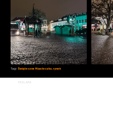
Tagi:
Świąteczne Miasteczko
,
rynek
REKLAMA