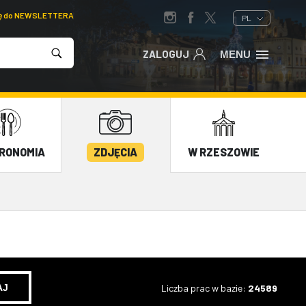
ię do NEWSLETTERA
PL
ZALOGUJ
MENU
RONOMIA
ZDJĘCIA
W RZESZOWIE
Liczba prac w bazie:
24589