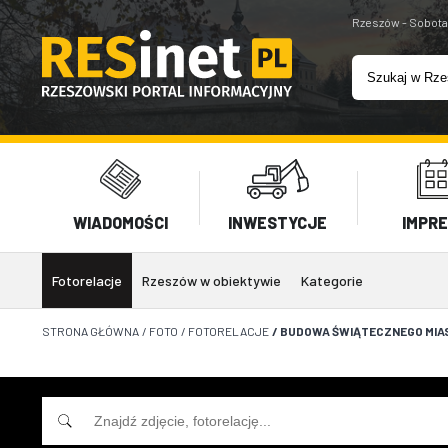
Rzeszów - Sobota
WIADOMOŚCI
INWESTYCJE
IMPR
Fotorelacje
Rzeszów w obiektywie
Kategorie
STRONA GŁÓWNA
/
FOTO
/
FOTORELACJE
/
BUDOWA ŚWIĄTECZNEGO MIA