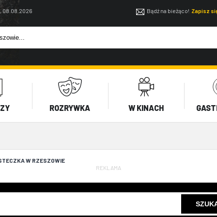
, 08.08.2026
Bądź na bieżąco!
Zapisz s
EZY
ROZRYWKA
W KINACH
GAST
STECZKA W RZESZOWIE
REKLAMA