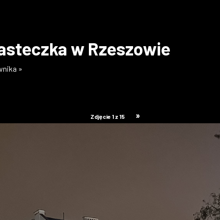
asteczka w Rzeszowie
wnika »
»
Zdjęcie 1 z 15