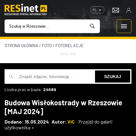
PL
STRONA GŁÓWNA
/
FOTO
/
FOTORELACJE
WIADOMOŚCI
REKLAMA
INWESTYCJE
IMPREZY
Liczba prac w bazie:
24589
ROZRYWKA
Budowa Wisłokostrady w Rzeszowie
[MAJ 2024]
W KINACH
Dodano: 15.05.2024 Autor:
ViC
Przejdź do galerii
użytkownika »
GASTRONOMIA