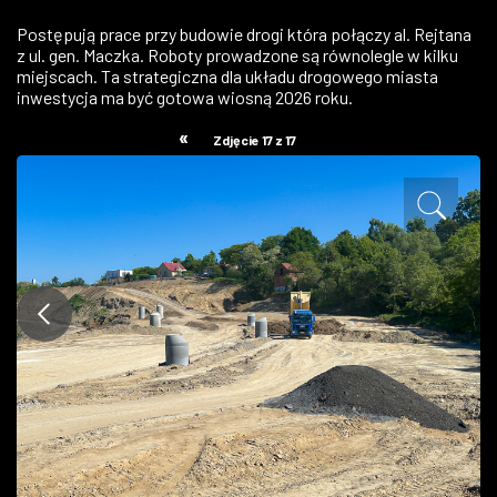
ZDJĘCIA
Postępują prace przy budowie drogi która połączy al. Rejtana
z ul. gen. Maczka. Roboty prowadzone są równolegle w kilku
miejscach. Ta strategiczna dla układu drogowego miasta
W RZESZOWIE
inwestycja ma być gotowa wiosną 2026 roku.
«
Zdjęcie 17 z 17