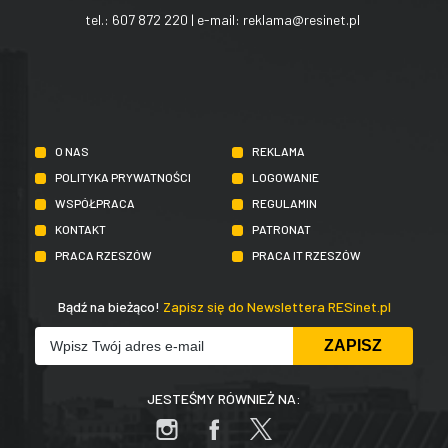
tel.:
607 872 220
| e-mail:
reklama@resinet.pl
O NAS
REKLAMA
POLITYKA PRYWATNOŚCI
LOGOWANIE
WSPÓŁPRACA
REGULAMIN
KONTAKT
PATRONAT
PRACA RZESZÓW
PRACA IT RZESZÓW
Bądź na bieżąco!
Zapisz się do Newslettera RESinet.pl
JESTEŚMY RÓWNIEŻ NA: