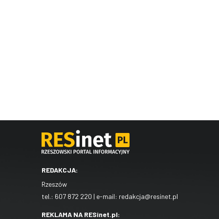
REDAKCJA:
Rzeszów
tel.:
607 872 220
| e-mail:
redakcja@resinet.pl
REKLAMA NA RESinet.pl: