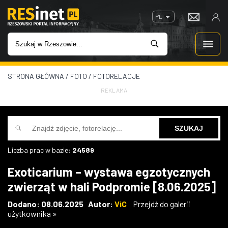
PL
STRONA GŁÓWNA
/
FOTO
/
FOTORELACJE
WIADOMOŚCI
REKLAMA
INWESTYCJE
IMPREZY
Liczba prac w bazie:
24589
ROZRYWKA
Exoticarium – wystawa egzotycznych
zwierząt w hali Podpromie [8.06.2025]
W KINACH
Dodano: 08.06.2025 Autor:
ViC
Przejdź do galerii
użytkownika »
GASTRONOMIA