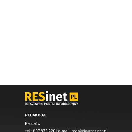
REDAKCJA:
Rzeszów
tel.:
607 872 220
| e-mail:
redakcja@resinet.pl