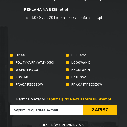
REKLAMA NA RESinet.pl:
tel.:
607 872 220
| e-mail:
reklama@resinet.pl
O NAS
REKLAMA
POLITYKA PRYWATNOŚCI
LOGOWANIE
WSPÓŁPRACA
REGULAMIN
KONTAKT
PATRONAT
PRACA RZESZÓW
PRACA IT RZESZÓW
Bądź na bieżąco!
Zapisz się do Newslettera RESinet.pl
JESTEŚMY RÓWNIEŻ NA: