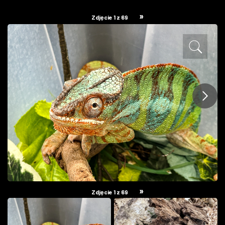
ZDJĘCIA
»
Zdjęcie 1 z 69
W RZESZOWIE
»
Zdjęcie 1 z 69