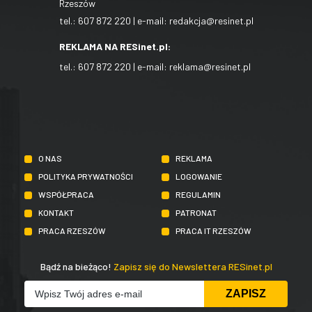
Rzeszów
tel.:
607 872 220
| e-mail:
redakcja@resinet.pl
REKLAMA NA RESinet.pl:
tel.:
607 872 220
| e-mail:
reklama@resinet.pl
O NAS
REKLAMA
POLITYKA PRYWATNOŚCI
LOGOWANIE
WSPÓŁPRACA
REGULAMIN
KONTAKT
PATRONAT
PRACA RZESZÓW
PRACA IT RZESZÓW
Bądź na bieżąco!
Zapisz się do Newslettera RESinet.pl