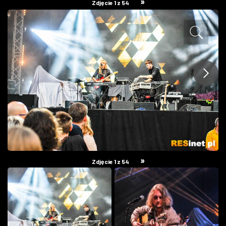
»
Zdjęcie 1 z 54
ZDJĘCIA
W RZESZOWIE
»
Zdjęcie 1 z 54