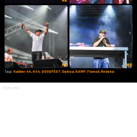
Tagi:
Kaliber 44
,
K44
,
GOODFEST
,
Dębica
,
KAMP
,
Fismoll
,
Rebeka
REKLAMA