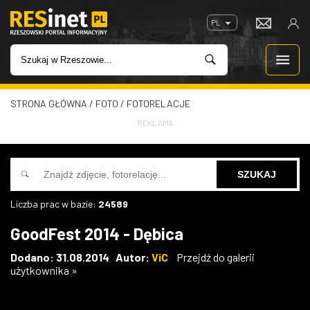
PL
STRONA GŁÓWNA
/
FOTO
/
FOTORELACJE
WIADOMOŚCI
REKLAMA
INWESTYCJE
IMPREZY
Liczba prac w bazie:
24589
ROZRYWKA
GoodFest 2014 - Dębica
W KINACH
Dodano: 31.08.2014 Autor:
ViC
Przejdź do galerii
użytkownika »
GASTRONOMIA