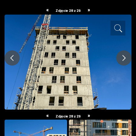
ZDJĘCIA
«
»
Zdjęcie 28 z 29
W RZESZOWIE
«
»
Zdjęcie 28 z 29