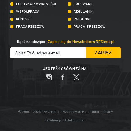
POLITYKA PRYWATNOŚCI
LOGOWANIE
WSPÓŁPRACA
REGULAMIN
KONTAKT
PATRONAT
PRACA RZESZÓW
PRACA IT RZESZÓW
Bądź na bieżąco!
Zapisz się do Newslettera RESinet.pl
JESTEŚMY RÓWNIEŻ NA:
© 2000 - 2026 / RESinet.pl - Rzeszowski Portal Informacyjny
Realizacja
TiO Interactive