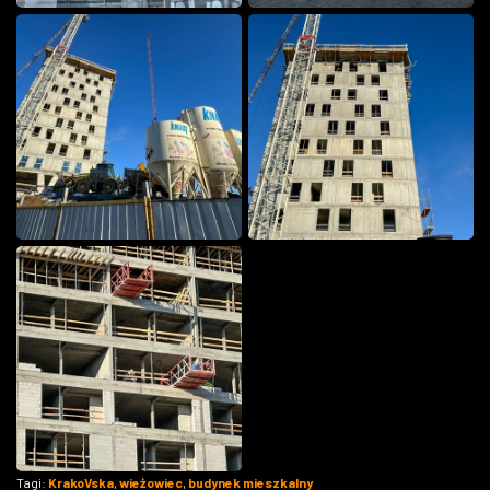
Tagi:
KrakoVska
,
wieżowiec
,
budynek mieszkalny