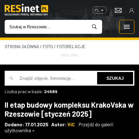
PL
STRONA GŁÓWNA
/
FOTO
/
FOTORELACJE
WIADOMOŚCI
REKLAMA
INWESTYCJE
IMPREZY
Liczba prac w bazie:
24589
ROZRYWKA
II etap budowy kompleksu KrakoVska w
Rzeszowie [styczeń 2025]
W KINACH
Dodano: 17.01.2025 Autor:
ViC
Przejdź do galerii
użytkownika »
GASTRONOMIA