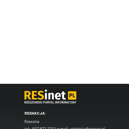
REDAKCJA:
Rzeszów
tel.:
607 872 220
| e-mail:
redakcja@resinet.pl