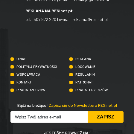
REKLAMA NA RESinet.pl:
tel.:
607 872 220
| e-mail:
reklama@resinet.pl
O NAS
REKLAMA
POLITYKA PRYWATNOŚCI
LOGOWANIE
WSPÓŁPRACA
REGULAMIN
KONTAKT
PATRONAT
PRACA RZESZÓW
PRACA IT RZESZÓW
Bądź na bieżąco!
Zapisz się do Newslettera RESinet.pl
JESTEŚMY RÓWNIEŻ NA: