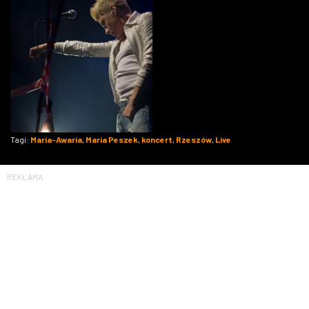
Tagi:
Maria-Awaria
,
Maria Peszek
,
koncert
,
Rzeszów
,
Live
REKLAMA