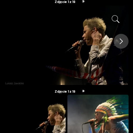
»
Zdjęcie 1 z 19
ZDJĘCIA
W RZESZOWIE
»
Zdjęcie 1 z 19