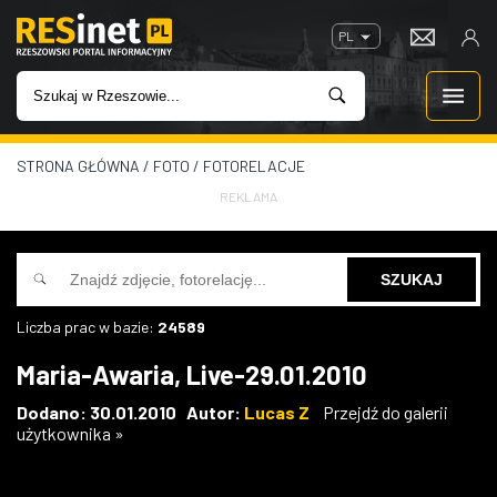
PL
STRONA GŁÓWNA
/
FOTO
/
FOTORELACJE
WIADOMOŚCI
REKLAMA
INWESTYCJE
IMPREZY
Liczba prac w bazie:
24589
ROZRYWKA
Maria-Awaria, Live-29.01.2010
W KINACH
Dodano: 30.01.2010 Autor:
Lucas Z
Przejdź do galerii
użytkownika »
GASTRONOMIA