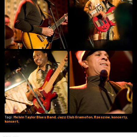
Tagi:
Melvin Taylor Blues Band
,
Jazz Club Gramofon
,
Rzeszów
,
koncerty
,
koncert
,