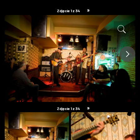
ZDJĘCIA
»
Zdjęcie 1 z 34
W RZESZOWIE
»
Zdjęcie 1 z 34