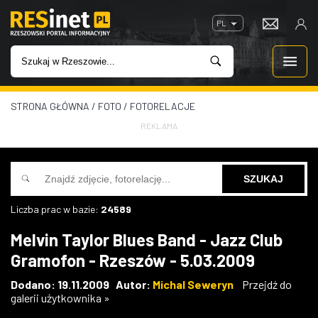
PL
STRONA GŁÓWNA
/
FOTO
/
FOTORELACJE
WIADOMOŚCI
REKLAMA
INWESTYCJE
IMPREZY
Liczba prac w bazie:
24589
ROZRYWKA
Melvin Taylor Blues Band - Jazz Club
Gramofon - Rzeszów - 5.03.2009
W KINACH
Dodano: 19.11.2009 Autor:
Michal Seweryn
Przejdź do
galerii użytkownika »
GASTRONOMIA