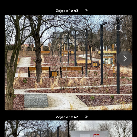
ZDJĘCIA
»
Zdjęcie 1 z 43
W RZESZOWIE
»
Zdjęcie 1 z 43