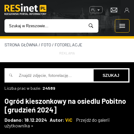
PL
STRONA GŁÓWNA
/
FOTO
/
FOTORELACJE
WIADOMOŚCI
REKLAMA
INWESTYCJE
IMPREZY
Liczba prac w bazie:
24589
ROZRYWKA
Ogród kieszonkowy na osiedlu Pobitno
[grudzień 2024]
W KINACH
Dodano: 18.12.2024 Autor:
ViC
Przejdź do galerii
użytkownika »
GASTRONOMIA