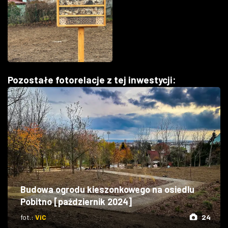
Pozostałe fotorelacje z tej inwestycji:
Budowa ogrodu kieszonkowego na osiedlu
Pobitno [październik 2024]
fot.:
ViC
24