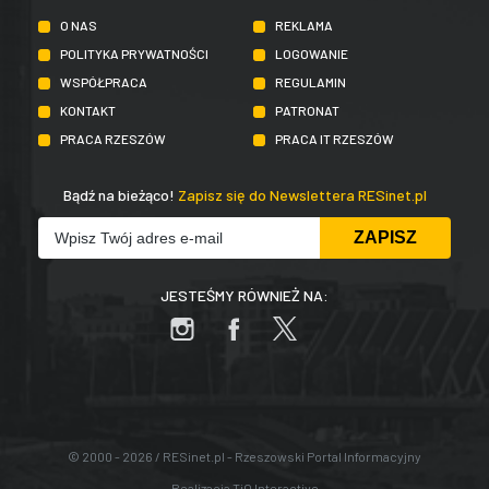
O NAS
REKLAMA
POLITYKA PRYWATNOŚCI
LOGOWANIE
WSPÓŁPRACA
REGULAMIN
KONTAKT
PATRONAT
PRACA RZESZÓW
PRACA IT RZESZÓW
Bądź na bieżąco!
Zapisz się do Newslettera RESinet.pl
JESTEŚMY RÓWNIEŻ NA:
© 2000 - 2026 / RESinet.pl - Rzeszowski Portal Informacyjny
Realizacja
TiO Interactive