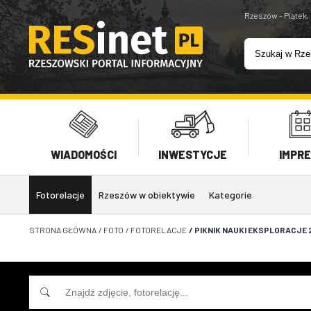
Rzeszów - Piątek,
WIADOMOŚCI
INWESTYCJE
IMPR
Fotorelacje
Rzeszów w obiektywie
Kategorie
STRONA GŁÓWNA
/
FOTO
/
FOTORELACJE
/
PIKNIK NAUKI EKSPLORACJE 2