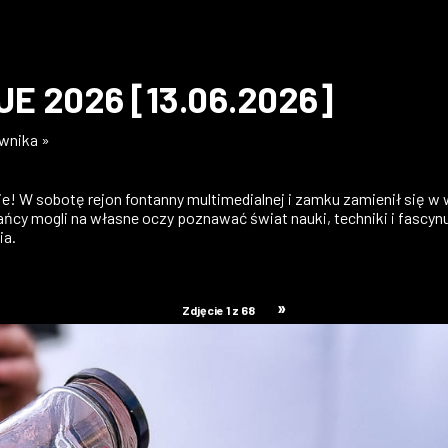
E 2026 [13.06.2026]
ownika »
 W sobotę rejon fontanny multimedialnej i zamku zamienił się w w
kańcy mogli na własne oczy poznawać świat nauki, techniki i fasc
ia.
»
Zdjęcie 1 z 68