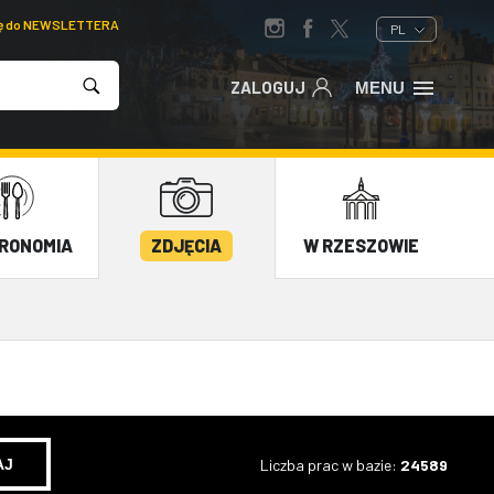
ię do NEWSLETTERA
PL
ZALOGUJ
MENU
RONOMIA
ZDJĘCIA
W RZESZOWIE
Liczba prac w bazie:
24589