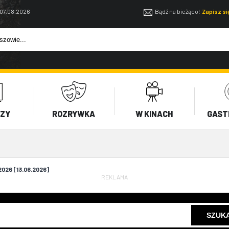
 07.08.2026
Bądź na bieżąco!
Zapisz s
EZY
ROZRYWKA
W KINACH
GAST
026 [13.06.2026]
REKLAMA