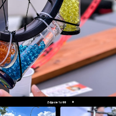
»
Zdjęcie 1 z 68