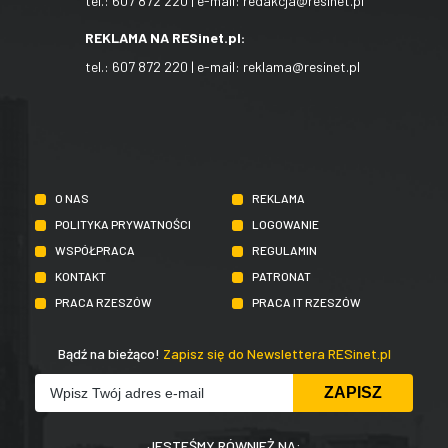
tel.:
607 872 220
| e-mail:
redakcja@resinet.pl
REKLAMA NA RESinet.pl:
tel.:
607 872 220
| e-mail:
reklama@resinet.pl
O NAS
REKLAMA
POLITYKA PRYWATNOŚCI
LOGOWANIE
WSPÓŁPRACA
REGULAMIN
KONTAKT
PATRONAT
PRACA RZESZÓW
PRACA IT RZESZÓW
Bądź na bieżąco!
Zapisz się do Newslettera RESinet.pl
JESTEŚMY RÓWNIEŻ NA: