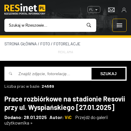
PL
STRONA GŁÓWNA
/
FOTO
/
FOTORELACJE
WIADOMOŚCI
REKLAMA
INWESTYCJE
IMPREZY
Liczba prac w bazie:
24589
ROZRYWKA
Prace rozbiórkowe na stadionie Resovii
przy ul. Wyspiańskiego [27.01.2025]
W KINACH
Dodano: 28.01.2025 Autor:
ViC
Przejdź do galerii
użytkownika »
GASTRONOMIA