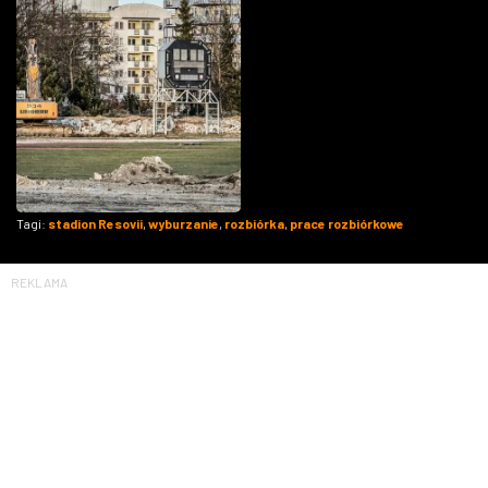
Tagi:
stadion Resovii
,
wyburzanie
,
rozbiórka
,
prace rozbiórkowe
REKLAMA