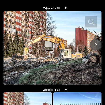
ZDJĘCIA
»
Zdjęcie 1 z 31
W RZESZOWIE
»
Zdjęcie 1 z 31