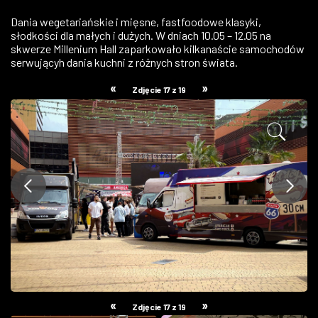
ZDJĘCIA
Dania wegetariańskie i mięsne, fastfoodowe klasyki,
słodkości dla małych i dużych. W dniach 10.05 – 12.05 na
skwerze Millenium Hall zaparkowało kilkanaście samochodów
W RZESZOWIE
serwującyh dania kuchni z różnych stron świata.
«
»
Zdjęcie 17 z 19
«
»
Zdjęcie 17 z 19