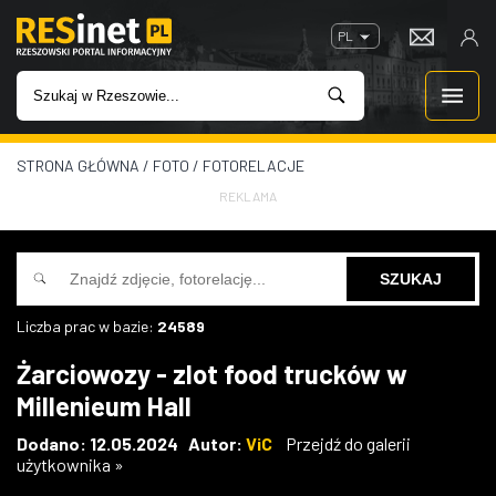
PL
STRONA GŁÓWNA
/
FOTO
/
FOTORELACJE
WIADOMOŚCI
REKLAMA
INWESTYCJE
IMPREZY
Liczba prac w bazie:
24589
ROZRYWKA
Żarciowozy - zlot food trucków w
Millenieum Hall
W KINACH
Dodano: 12.05.2024 Autor:
ViC
Przejdź do galerii
użytkownika »
GASTRONOMIA