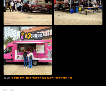
Tagi:
foodtruck
,
żarciowozy
,
rzeszów
,
millenium hall
REKLAMA