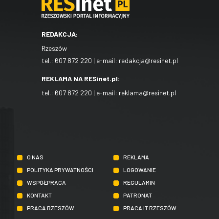
REDAKCJA:
Rzeszów
tel.:
607 872 220
| e-mail:
redakcja@resinet.pl
REKLAMA NA RESinet.pl:
tel.:
607 872 220
| e-mail:
reklama@resinet.pl
O NAS
REKLAMA
POLITYKA PRYWATNOŚCI
LOGOWANIE
WSPÓŁPRACA
REGULAMIN
KONTAKT
PATRONAT
PRACA RZESZÓW
PRACA IT RZESZÓW