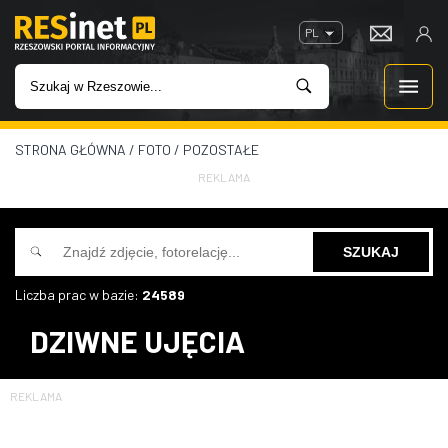
PL
STRONA GŁÓWNA
/
FOTO
/
POZOSTAŁE
WIADOMOŚCI
REKLAMA
INWESTYCJE
IMPREZY
Liczba prac w bazie:
24589
ROZRYWKA
DZIWNE UJĘCIA
W KINACH
REKLAMA
GASTRONOMIA