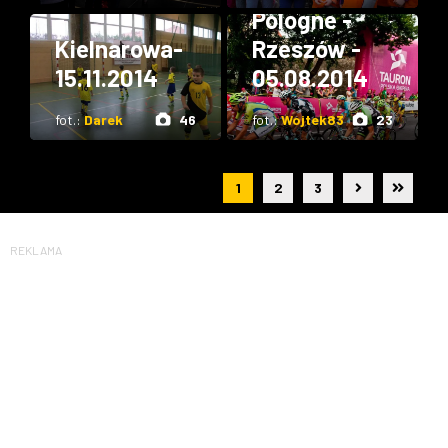
-
Pologne -
Kielnarowa-
Rzeszów -
15.11.2014
05.08.2014
fot.:
Darek
46
fot.:
Wojtek83
23
1
2
3
REKLAMA