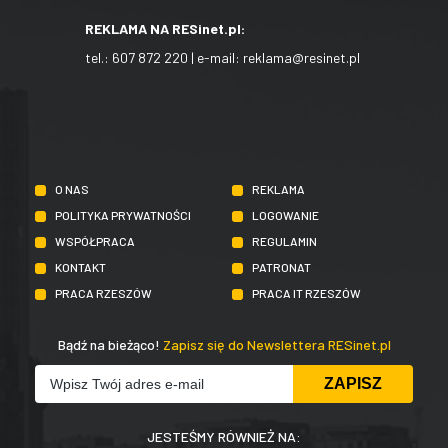
REKLAMA NA RESinet.pl:
tel.:
607 872 220
| e-mail:
reklama@resinet.pl
O NAS
REKLAMA
POLITYKA PRYWATNOŚCI
LOGOWANIE
WSPÓŁPRACA
REGULAMIN
KONTAKT
PATRONAT
PRACA RZESZÓW
PRACA IT RZESZÓW
Bądź na bieżąco!
Zapisz się do Newslettera RESinet.pl
JESTEŚMY RÓWNIEŻ NA: