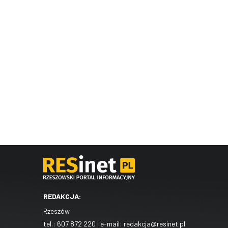
REDAKCJA:
Rzeszów
tel.:
607 872 220
| e-mail:
redakcja@resinet.pl